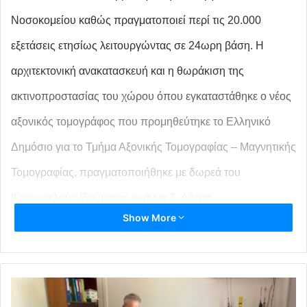
Νοσοκομείου καθώς πραγματοποιεί περί τις 20.000
εξετάσεις ετησίως λειτουργώντας σε 24ωρη βάση. Η
αρχιτεκτονική ανακατασκευή και η θωράκιση της
ακτινοπροστασίας του χώρου όπου εγκαταστάθηκε ο νέος
αξονικός τομογράφος που προμηθεύτηκε το Ελληνικό
Δημόσιο για το Τμήμα Αξονικής Τομογραφίας – Μαγνητικής
Τομογραφίας, πραγματοποιήθηκε με δωρεά του
Κοινωφελούς Ιδρύματος Ιωάννη Σ. Λάτση.
Show More
Σύμφωνα με τον Διευθυντή του Τμήματος Αξονικής –
Μαγνητικής Τομογραφίας και Πρόεδρο του
Επιστημονικού Συμβουλίου, κ. Πέτρο Αντωνόπουλο: «Η
δωρεά έδωσε άμεση λύση στη λειτουργία της νέας
μονάδας και στον περαιτέρω εκσυγχρονισμό του