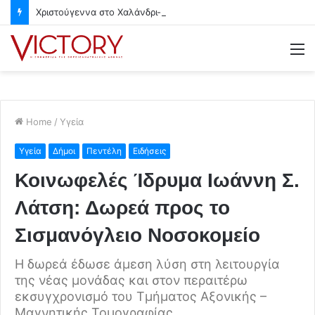
Χριστούγεννα στο Χαλάνδρι- Ολες οι εκδηλώσεις του Δήμου
M
Home
/
Υγεία
Υγεία
Δήμοι
Πεντέλη
Ειδήσεις
Κοινωφελές Ίδρυμα Ιωάννη Σ.
Λάτση: Δωρεά προς το
Σισμανόγλειο Νοσοκομείο
Η δωρεά έδωσε άμεση λύση στη λειτουργία
της νέας μονάδας και στον περαιτέρω
εκσυγχρονισμό του Τμήματος Αξονικής –
Μαγνητικής Τομογραφίας.