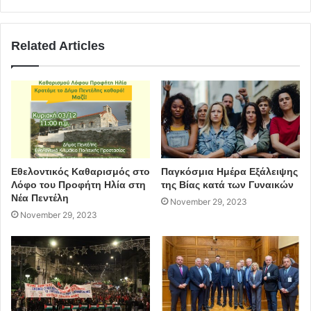
επιτάχυνση της εκτέλεσης των απαιτούμενων εργασιών
για τη διασφάλιση της απρόσκοπτης λειτουργίας του
Τμήματος και αποτελεί ένα ακόμη εξαιρετικό δείγμα της
Related Articles
άψογης συνεργασίας μας με το Σισμανόγλειο
Νοσοκομείο».
ΠΗΓΗ: news247.gr
δωρεά
Ίδρυμα Λάτση
Εθελοντικός Καθαρισμός στο
Παγκόσμια Ημέρα Εξάλειψης
Λόφο του Προφήτη Ηλία στη
της Βίας κατά των Γυναικών
Σισμανόγλειο-Αμαλία Φλέμινγκ
Νέα Πεντέλη
November 29, 2023
November 29, 2023
Τμήμα Αξονικής-Μαγνητικής τομογραφίας
αξονικός τομογράφος