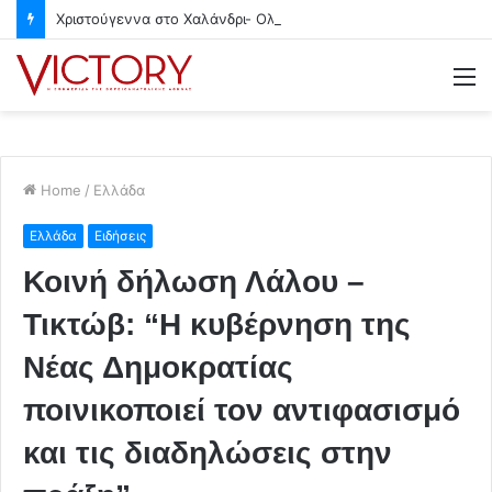
Χριστούγεννα στο Χαλάνδρι- Ολες οι εκδηλώσεις του Δήμου
M
Home
/
Ελλάδα
Ελλάδα
Ειδήσεις
Κοινή δήλωση Λάλου –
Τικτώβ: “Η κυβέρνηση της
Νέας Δημοκρατίας
ποινικοποιεί τον αντιφασισμό
και τις διαδηλώσεις στην