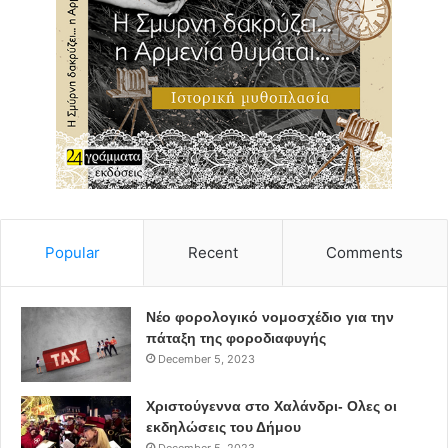
Ευχαριστούμε όλο τον κόσμο για την αμέριστη
αλληλεγγύη που έδειξε. Παραμένουμε στον αγώνα
ενάντια στον φασισμό, για έναν κόσμο χωρίς σύνορα και
ρατσισμό. Ενάντια στο νέο ολοκληρωτισμό, θα υψώσουμε
τις γροθιές μας και τις φωνές μας. Θα διαμαρτυρόμαστε
συνέχεια. Δε θα γλιτώσει κανένα κράτος και κανένα
κεφάλαιο. Η αλληλεγγύη θα νικήσει!
Οι συλληφθέντες της Τετάρτης 15/7
Popular
Recent
Comments
Θωμάς Λάλος
Νέο φορολογικό νομοσχέδιο για την
πάταξη της φοροδιαφυγής
Αλέξανδρος Τιτκώβ”
December 5, 2023
Χριστούγεννα στο Χαλάνδρι- Ολες οι
εκδηλώσεις του Δήμου