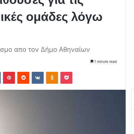
ικές ομάδες λόγω
όσμο απο τον Δήμο Αθηναίων
1 minute read
Tumblr
Pinterest
Reddit
VKontakte
Odnoklassniki
Pocket