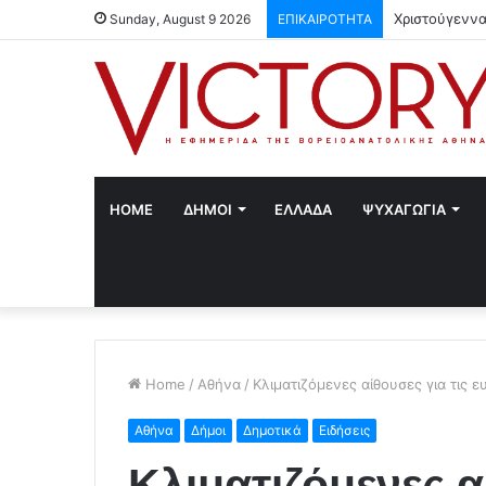
Χριστούγεννα
Sunday, August 9 2026
ΕΠΙΚΑΙΡΟΤΗΤΑ
HOME
ΔΗΜΟΙ
ΕΛΛΑΔΑ
ΨΥΧΑΓΩΓΙΑ
Home
/
Αθήνα
/
Κλιματιζόμενες αίθουσες για τις
Αθήνα
Δήμοι
Δημοτικά
Ειδήσεις
Κλιματιζόμενες α