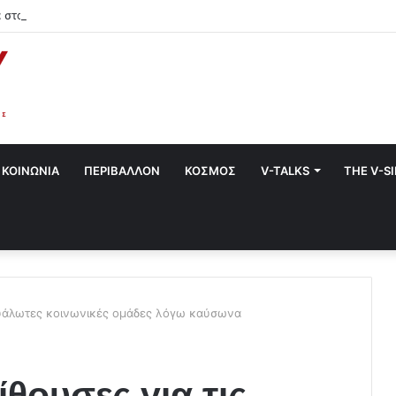
 στο Χαλάνδρι- Ολες οι εκδηλώσεις του Δήμου
ΚΟΙΝΩΝΙΑ
ΠΕΡΙΒΑΛΛΟΝ
ΚΟΣΜΟΣ
V-TALKS
THE V-S
 ευάλωτες κοινωνικές ομάδες λόγω καύσωνα
ίθουσες για τις