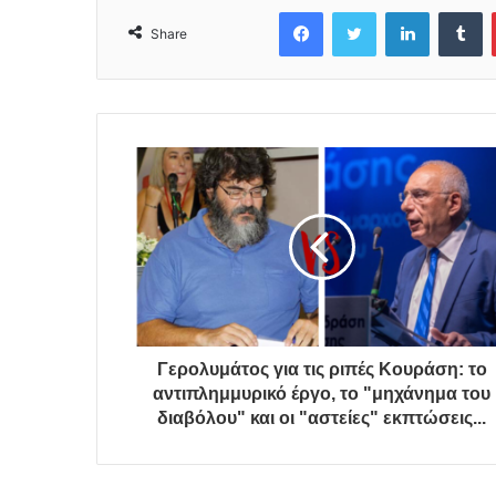
Facebook
Twitter
LinkedIn
Tumblr
Share
Γερολυμάτος για τις ριπές Κουράση: το
αντιπλημμυρικό έργο, το "μηχάνημα του
διαβόλου" και οι "αστείες" εκπτώσεις...