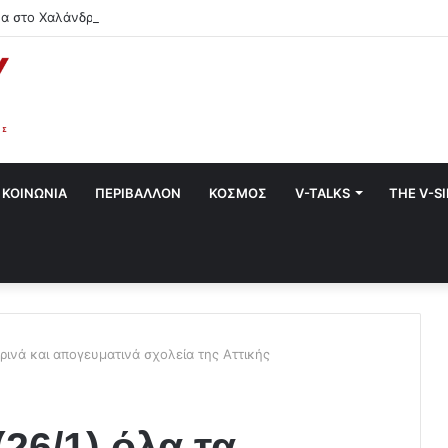
α στο Χαλάνδρι- Ολες οι εκδηλώσεις του Δήμου
ΚΟΙΝΩΝΙΑ
ΠΕΡΙΒΑΛΛΟΝ
ΚΟΣΜΟΣ
V-TALKS
THE V-S
ρινά και απογευματινά σχολεία της Αττικής
26/1) όλα τα