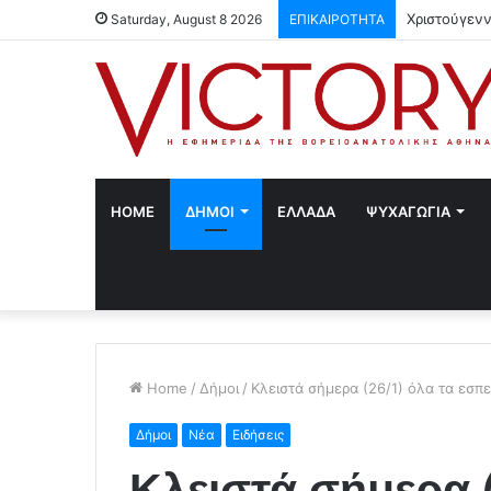
Χριστούγενν
Saturday, August 8 2026
ΕΠΙΚΑΙΡΟΤΗΤΑ
HOME
ΔΗΜΟΙ
ΕΛΛΑΔΑ
ΨΥΧΑΓΩΓΙΑ
Home
/
Δήμοι
/
Κλειστά σήμερα (26/1) όλα τα εσπε
Δήμοι
Νέα
Ειδήσεις
Κλειστά σήμερα (