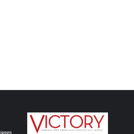
είρηση