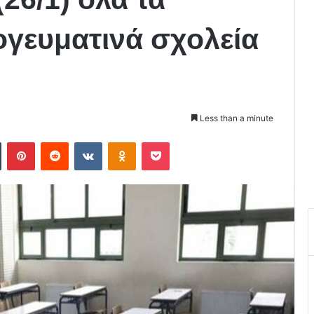
ογευματινά σχολεία
Less than a minute
Tumblr
Pinterest
Reddit
VKontakte
Odnoklassniki
Pocket