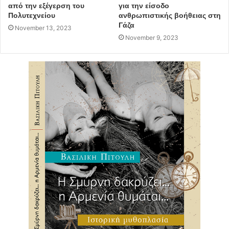
από την εξέγερση του
για την είσοδο
Πολυτεχνείου
ανθρωπιστικής βοήθειας στη
Σκηνικά/Κοστούμια: Τζίνα Ηλιοπούλου, Λίνα
Γάζα
November 13, 2023
Σταυροπούλου
November 9, 2023
Φωτισμοί: Μαριέττα Παυλάκη
Μουσική σύνθεση: Γιάννης Νιάρρος
Βοηθός Σκηνοθέτη: Καλιάννα Γιγουρτσή
Φωτογραφίες/Τρέιλερ: Στέλιος Παπαρδέλας
Παίζουν: Μάνος Βαβαδάκης, Χαρά – Μάτα Γιαννάτου,
Κατερίνα Ζησούδη, Ελίνα Ρίζου, Κωνσταντίνος
Πλεμμένος
Εισιτήρια