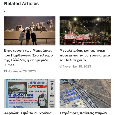
Related Articles
Η ομάδα RMS MATAROA αποτελείται από τους Μάνο
Βαβαδάκη, Στέλλα Βογιατζάκη, Χαρά – Μάτα Γιαννάτου,
Κατερίνα Ζησούδη, Κατερίνα Παπανδρέου και
Κωνσταντίνο Πλεμμένο. Συνεργάτες και φίλοι από το
2013, αποφάσισαν να συγκροτήσουν έναν σταθερό
πυρήνα, μια καλλιτεχνική συντροφιά με κοινούς
Επιστροφή των Μαρμάρων
Μεγαλειώδης και ειρηνική
στόχους, αναζητώντας ένα συλλογικό τρόπο
του Παρθενώνα:Στο πλευρό
πορεία για τα 50 χρόνια από
καλλιτεχνικής δημιουργίας, για ένα αύριο
της Ελλάδας η εφημερίδα
το Πολυτεχνείο
Times
ανθρωποκεντρικό κι ένα θέατρο το οποίο απολαμβάνει
November 18, 2023
November 28, 2023
μεγαλύτερη ελευθερία.
Συντελεστές
Σκηνοθεσία: Μάνος Βαβαδάκης
Δραματουργία/Απόδοση: RMS MATAROA
«Αργώ»: Τιμά τα 50 χρόνια
Τετράωρες παύσεις πυρών