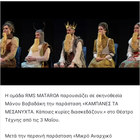
Η ομάδα RMS MATAROA παρουσιάζει σε σκηνοθεσία
Μάνου Βαβαδάκη την παράσταση «ΚΑΜΠΑΝΕΣ ΤΑ
ΜΕΣΑΝΥΧΤΑ. Κάποιες κυρίες διασκεδάζουν.» στο Θέατρο
Τέχνης από τις 3 Μαΐου.
Μετά την περσινή παράσταση «Μικρό Αναρχικό