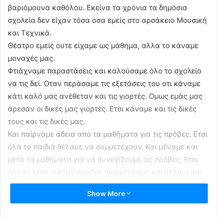
βαριόμουνα καθόλου. Εκείνα τα χρόνια τα δημόσια
σχολεία δεν είχαν τόσα οσα εμείς στο αρσάκειο Μουσική
και Τεχνικά.
Θέατρο εμείς ουτε είχαμε ως μάθημα, αλλα το κάναμε
μοναχές μας.
Φτιάχναμε παραστάσεις και καλούσαμε όλο το σχολείο
να τις δεί. Οταν περάσαμε τις εξετάσεις του οτι κάναμε
κάτι καλό μας ανέθεταν και τις γιορτές. Ομως εμάς μας
άρεσαν οι δικές μας γιορτές. Ετσι κάναμε και τις δικές
τους και τις δικές μας.
Και παίρναμε άδεια απο τα μαθήματα για τις πρόβες. Ετσι
όλα τα παιδιά θέλανε να συμμετέχουν. Και μέναμε και
μετά τα μαθήματα για να συνεχίζουμε τις πρόβες. Ετσι
όλο το λύκειο ήταν πρόβες παραστάσεις και βέβαια και
μαθήματα. Στο τέλος όλες κάπου μπήκαμε απο ΑΕΙ. Αλλα
Show More
είχαμε και ωραίες αναμνήσεις άλλου τύπου απο τα
θέατρά μας.