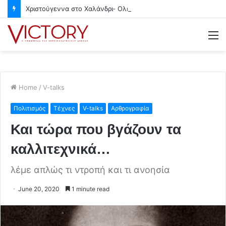
Χριστούγεννα στο Χαλάνδρι- Ολες οι εκδηλώσεις του Δήμου
M
Home
/
V-talks
Πολιτισμός
Τέχνες
V-talks
Αρθρογραφία
Και τώρα που βγάζουν τα
καλλιτεχνικά…
λέμε απλώς τι ντροπή και τι ανοησία
June 20, 2020
1 minute read