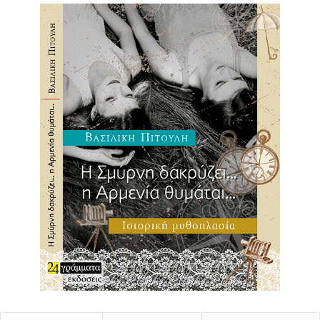
προκύψει ο βασικός πυρήνας του θιάσου.
Στην εναρκτήρια παράσταση της Ερωφίλης του
Χορτάτση, στις 20 Απριλίου ’34 στο Θέατρο Ολύμπια, ο
Κουν τοποθετεί τους ηθοποιούς σύμφωνα με τις
αγιογραφίες του Κόντογλου και τους φωτίζει σαν από
φως καντηλιού. Στα δύο χρόνια της λειτουργίας της η
«Λαϊκή Σκηνή» θα παρουσιάσει ακόμη τα έργα:
«Άλκηστη», «Πλούτος», «Ο κατά φαντασίαν ασθενής» και
τα «Παντρολογήματα».
Το 1938 εγκαταλείπει το Κολέγιο και συνεργάζεται με
τους
θιάσους της Κυρίας Κατερίνας και της Μαρίκας
Κοτοπούλη
. Όμως, το όνειρο του ήταν να δημιουργήσει
τη δική του μόνιμη, αφοσιωμένη ομάδα, να φτιάξει
ηθοποιούς που να βλέπουν το θέατρο ως λειτούργημα και
όχι ως επαγγελματική ενασχόληση. Το όνειρό του αυτό
έγινε πραγματικότητα το 1942, ιδρύοντας μέσα στο