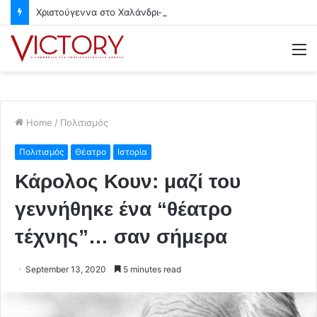
Χριστούγεννα στο Χαλάνδρι- Ολες οι εκδηλώσεις του Δήμου
M
Home
/
Πολιτισμός
Πολιτισμός
Θέατρο
Ιστορία
Κάρολος Κουν: μαζί του
γεννήθηκε ένα “θέατρο
τέχνης”… σαν σήμερα
September 13, 2020
5 minutes read