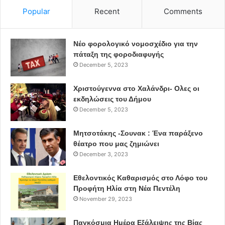
Popular
Recent
Comments
σκοτάδι της γερμανικής κατοχής το Θέατρο Τέχνης.
Στο δωμάτιο μιας αυλής της οδού Ζωοδόχου Πηγής 9
Νέο φορολογικό νομοσχέδιο για την
ξεκίνησε τις πρόβες στην «Αγριόπαπια» του Ίψεν, με
πάταξη της φοροδιαφυγής
μαθητές της Σχολής το Β. Διαμαντόπουλο, το Δ.
December 5, 2023
Καλλέργη, τον Π. Ζερβό, τη Β. Μεταξά, την Κ.
Χριστούγεννα στο Χαλάνδρι- Ολες οι
Λαμπροπούλου και με τον ίδιο σκηνοθέτη και ηθοποιό. Τις
εκδηλώσεις του Δήμου
παραστάσεις του τις έδινε σε διάφορα θέατρα, κυρίως στο
December 5, 2023
θέατρο Κώστα Μουσούρη και το καλοκαίρι σε διάφορα
θερινά που του παραχωρούσαν.
Μητσοτάκης -Σουνακ : Ένα παράξενο
θέατρο που μας ζημιώνει
Οι οικονομικές δυσχέρειες
τον ανάγκασαν να
December 3, 2023
αναστείλει τις δραστηριότητες του Θεάτρου Τέχνης το
Εθελοντικός Καθαρισμός στο Λόφο του
1950. Τότε κλήθηκε να σκηνοθετήσει στο Εθνικό Θέατρο,
Προφήτη Ηλία στη Νέα Πεντέλη
όπου ανέβασε πέντε έργα: «Ερρίκος Δ’», «Άνθρωποι και
November 29, 2023
ποντίκια», «Οι τρεις αδερφές», «Όνειρο καλοκαιρινής
νυκτός», «Ο θείος Βάνιας».
Παγκόσμια Ημέρα Εξάλειψης της Βίας