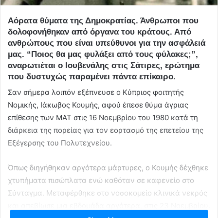
Αόρατα θύματα της Δημοκρατίας. Άνθρωποι που
δολοφονήθηκαν από όργανα του κράτους. Από
ανθρώπους που είναι υπεύθυνοι για την ασφάλειά
μας. “Ποιος θα μας φυλάξει από τους φύλακες;”,
αναρωτιέται ο Ιουβενάλης στις Σάτιρες, ερώτημα
που δυστυχώς παραμένει πάντα επίκαιρο.
Σαν σήμερα λοιπόν εξέπνευσε ο Κύπριος φοιτητής
Νομικής, Ιάκωβος Κουμής, αφού έπεσε θύμα άγριας
επίθεσης των ΜΑΤ στις 16 Νοεμβρίου του 1980 κατά τη
διάρκεια της πορείας για τον εορτασμό της επετείου της
Εξέγερσης του Πολυτεχνείου.
Όπως διηγήθηκαν αργότερα μάρτυρες, ο Κουμής δέχθηκε
χτυπήματα πισώπλατα ενώ καθόταν σε καφενείο στο
Σύνταγμα. Μεταφέρθηκε στο νοσοκομείο κλινικά νεκρός
και απεβίωσε μια εβδομάδα αργότερα, στις 23 Νοεμβρίου.