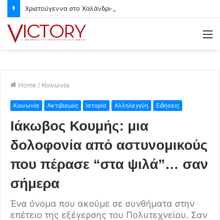
Χριστούγεννα στο Χαλάνδρι- Ολες οι εκδηλώσεις του Δήμου
M
Home
/
Κοινωνία
Κοινωνία
Ακτιβισμός
Ιστορία
Αλληλεγγύη
Ειδήσεις
Ιάκωβος Κουμής: μια
δολοφονία από αστυνομικούς
που πέρασε “στα ψιλά”… σαν
σήμερα
Ένα όνομα που ακούμε σε συνθήματα στην
επέτειο της εξέγερσης του Πολυτεχνείου. Σαν