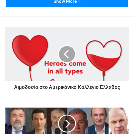
Ο Ιταλός ιατροδικαστής Ντουράντε περιέγραψε ως αιτία
Show More
θανάτου ένα “καίριο πλήγμα αποκοπής του εγκεφάλου”.
Η πορεία του Πολυτεχνείου του 1980 έμεινε στην ιστορία
για τα πιο αιματηρά γεγονότα που καταγράφηκαν σε
πορεία στη χώρα μετά τη μεταπολίτευση. Πέραν του
Κουμή, από τα χτυπήματα των ΜΑΤ πέθανε και η
21χρονη εργάτρια από το Περιστέρι, Σταματίνα
Κανελλοπούλου.
Το χρονικό
Εκείνη τη χρονιά, επί κυβερνήσεως της Νέας
Αιμοδοσία στο Αμερικάνικο Κολλέγιο Ελλάδος
Δημοκρατίας και πρωθυπουργίας του Γεωργίου Ράλλη
είχε απαγορευτεί η καθιερωμένη πορεία να προσεγγίσει
την πρεσβεία των ΗΠΑ και η αστυνομία σταματούσε τους
διαδηλωτές στο Σύνταγμα. Εκείνοι αντέδρασαν και
ακολούθησε μια πρωτοφανής επίθεση της δυνάμεων της
αστυνομίας.