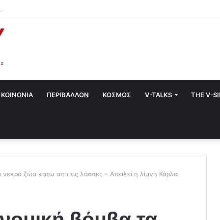
 στο Χαλάνδρι- Ολες οι εκδηλώσεις του Δήμου
ΚΟΙΝΩΝΙΑ
ΠΕΡΙΒΑΛΛΟΝ
ΚΟΣΜΟΣ
V-TALKS
THE V-S
 νεκρά ζώα κατω απο τις λάσπες – Απειλεί η λίμνη Κάρλα
ονομική βόμβα τα