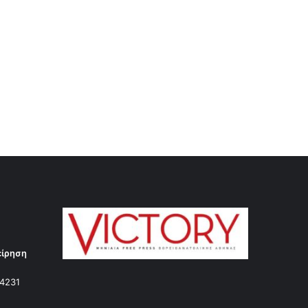
είρηση
14231