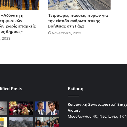
: «Αδύνατη η
Τετράωρες παύσεις πυρών για
ση φυσικών
την είσοδο ανθρωπιστικής
ν χωρίς επαρκείς
βοήθειας στη Γάζα
υς Δήμους»
November 9, 2023
, 2023
ified Posts
Εκδοση
Κοινωνική Συνεταιριστική Επιχ
Victory
Μεσολογγίου 40, Νέα Ιωνία, ΤΚ 