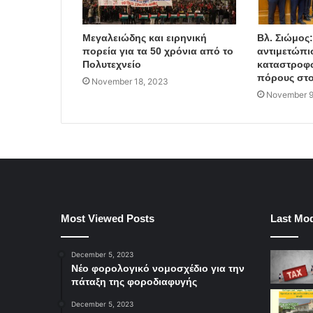
Μεγαλειώδης και ειρηνική
Βλ. Σιώμος
πορεία για τα 50 χρόνια από το
αντιμετώπι
Πολυτεχνείο
καταστροφώ
πόρους στο
November 18, 2023
November 9
Most Viewed Posts
Last Mod
December 5, 2023
Νέο φορολογικό νομοσχέδιο για την
πάταξη της φοροδιαφυγής
December 5, 2023