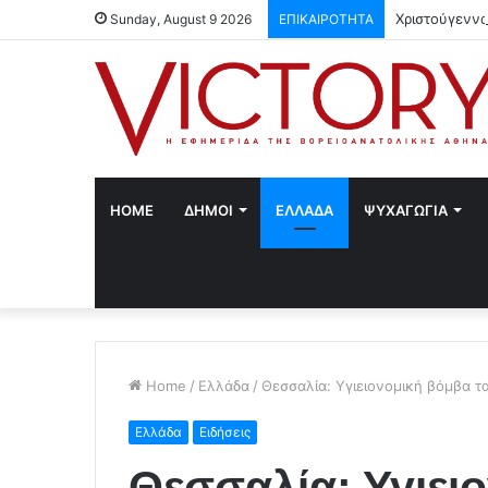
Χριστούγεννα
Sunday, August 9 2026
ΕΠΙΚΑΙΡΟΤΗΤΑ
HOME
ΔΗΜΟΙ
ΕΛΛΑΔΑ
ΨΥΧΑΓΩΓΙΑ
Home
/
Ελλάδα
/
Θεσσαλία: Υγιειονομική βόμβα τα
Ελλάδα
Ειδήσεις
Θεσσαλία: Υγιει