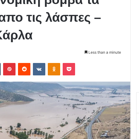
απο τις λάσπες –
 Κάρλα
Less than a minute
Tumblr
Pinterest
Reddit
VKontakte
Odnoklassniki
Pocket