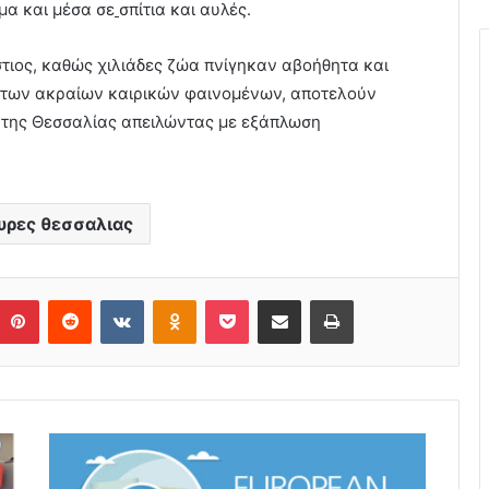
μα και μέσα σε
σπίτια και αυλές.
τιος, καθώς χιλιάδες ζώα πνίγηκαν αβοήθητα και
 των ακραίων καιρικών φαινομένων, αποτελούν
ν της Θεσσαλίας απειλώντας με εξάπλωση
ρες θεσσαλιας
Pinterest
Reddit
VKontakte
Odnoklassniki
Pocket
Share via Email
Print