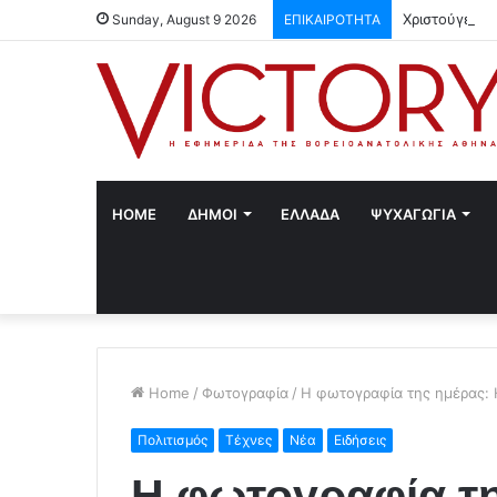
Χριστούγεννα
Sunday, August 9 2026
ΕΠΙΚΑΙΡΟΤΗΤΑ
HOME
ΔΗΜΟΙ
ΕΛΛΑΔΑ
ΨΥΧΑΓΩΓΙΑ
Home
/
Φωτογραφία
/
Η φωτογραφία της ημέρας: 
Πολιτισμός
Τέχνες
Νέα
Ειδήσεις
Η φωτογραφία τη