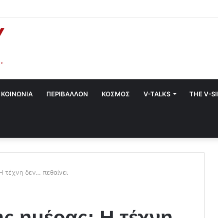
 στο Χαλάνδρι- Ολες οι εκδηλώσεις του Δήμου
ΚΟΙΝΩΝΙΑ
ΠΕΡΙΒΑΛΛΟΝ
ΚΟΣΜΟΣ
V-TALKS
THE V-S
Η τέχνη δεν… πεθαίνει
ς ημέρας: Η τέχνη