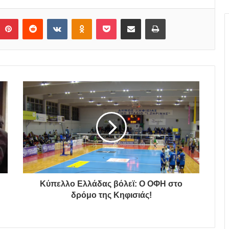
Pinterest
Reddit
VKontakte
Odnoklassniki
Pocket
Share via Email
Print
Κύπελλο Ελλάδας βόλεϊ: Ο ΟΦΗ στο
δρόμο της Κηφισιάς!