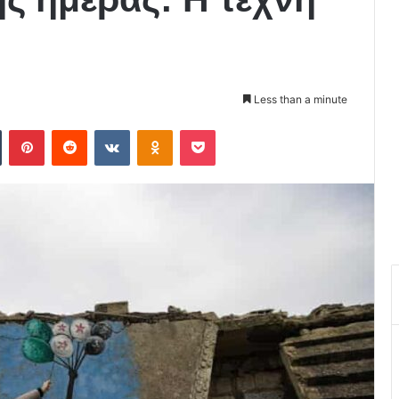
Less than a minute
Tumblr
Pinterest
Reddit
VKontakte
Odnoklassniki
Pocket