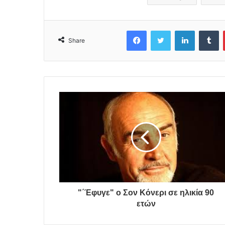
Facebook
Twitter
LinkedIn
Tumblr
Share
"΄Έφυγε" ο Σον Κόνερι σε ηλικία 90
ετών