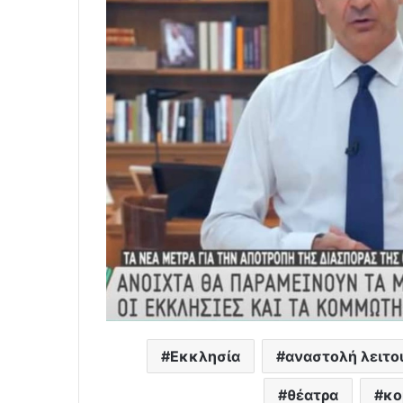
Εκκλησία
αναστολή λειτο
θέατρα
κο