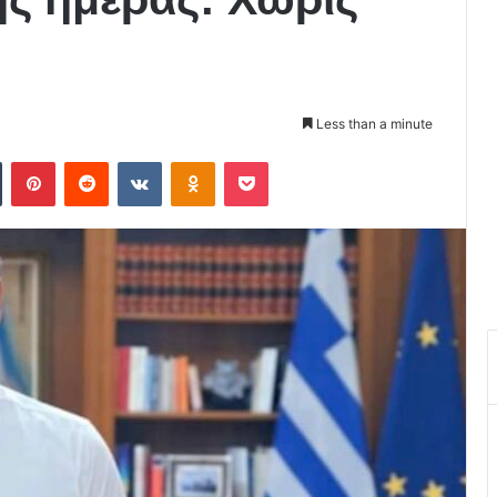
Less than a minute
Tumblr
Pinterest
Reddit
VKontakte
Odnoklassniki
Pocket