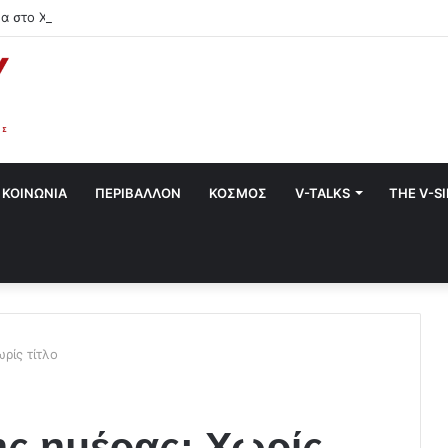
α στο Χαλάνδρι- Ολες οι εκδηλώσεις του Δήμου
ΚΟΙΝΩΝΙΑ
ΠΕΡΙΒΑΛΛΟΝ
ΚΟΣΜΟΣ
V-TALKS
THE V-S
ρίς τίτλο
ς ημέρας: Χωρίς