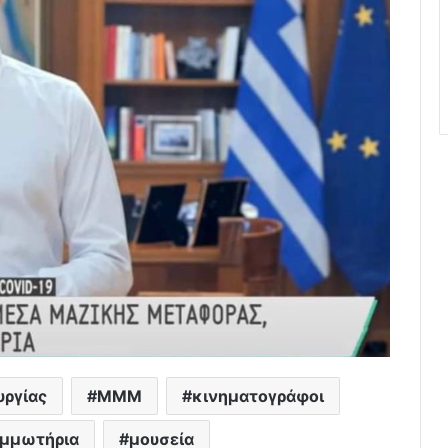
υργίας
ΜΜΜ
κινηματογράφοι
μμωτήρια
μουσεία