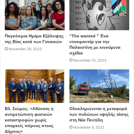
Πλατεία Ελευθερίας, όπου εγκαταστάθηκε σε
συνεργασία με τοπικά καταστήματα και τον Σύλλογο
Εμπόρων και Επαγγελματοβιοτεχνών (ΕΒΕ)
Επίσης, έχει προκαθοριστεί και η
νέα θέση του 6ου
Παγκόσμια Ημέρα Εξάλειψης
“The wanted ” Ένα
της Βίας κατά των Γυναικών
ντοκιμαντέρ για την
συνοικιακού κομποστοποιητή στο Περιβόλι των
Παλαιστίνη με κινούμενα
November 29, 2023
«Αγρόσχολων» στην πρώην Ναυτική Βάση.
σχέδια
November 10, 2023
Ο δημοτικός κλαδοθρυμματιστής στην υπηρεσία
της κομποστοποίησης…
Βλ. Σιώμος: «Αδύνατη η
Ολοκληρώνεται η μεταφορά
αντιμετώπιση φυσικών
των πυλώνων υψηλής τάσης
καταστροφών χωρίς
στη Νέα Πεντέλη
επαρκείς πόρους στους
November 9, 2023
Δήμους»