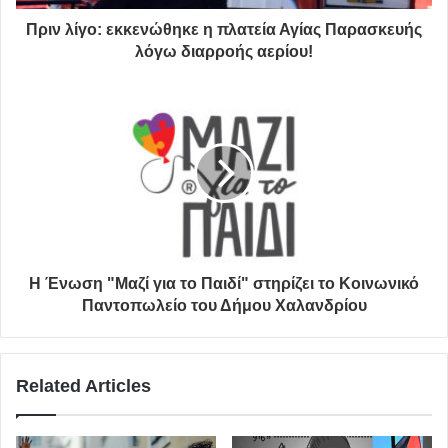
Πριν λίγο: εκκενώθηκε η πλατεία Αγίας Παρασκευής
λόγω διαρροής αερίου!
Στο Δήμο Βριλησσίων έχουν ήδη τοποθετηθεί 5
Συνοικιακοί Κομποστοποιητές που λειτουργούν στις
εξής περιοχές
:
Η Ένωση "Μαζί για το Παιδί" στηρίζει το Κοινωνικό
Πάρκο Θεοδωράκη (ΤΥΠΕΤ)
Παντοπωλείο του Δήμου Χαλανδρίου
Πάρκο Ρεματιάς
1ο Δημοτικό σχολείο Βριλησσίων
Related Articles
Πλατεία Αντώνη Τρίτση (τοποθετήθηκε πρόσφατα σε
συνεργασία του Δήμου με τον φυσιολατρικό
σύλλογο Βριλησσός)