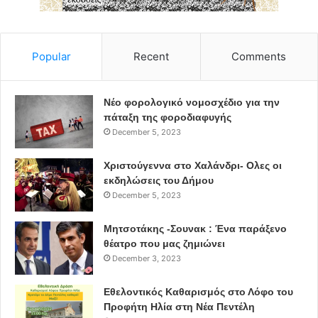
καταστημάτων εστίασης, με προδιαλογή και ταυτόχρονα
με μικρής κλίμακας επιτόπου επεξεργασία και παραγωγή
λιπάσματος για τους γλάστρες των χρηστών και για τον
Popular
Recent
Comments
κήπο του σχολείου από τους ίδιους τους μαθητές.
Νέο φορολογικό νομοσχέδιο για την
Το compost ως άριστο εδαφοβελτικό υλικό
πάταξη της φοροδιαφυγής
Το δίκτυο Re:Think-Βριλήσσια καλεί κάθε ενεργό πολίτη
December 5, 2023
και φορέα να λάβει μέρος σε αυτές. Το συλλογικά
παραγόμενο compost έχει ήδη πιστοποιηθεί ως άριστο
Χριστούγεννα στο Χαλάνδρι- Ολες οι
εκδηλώσεις του Δήμου
εδαφοβελτιωτικό υλικό λιπάσματος από τον Ελληνικό
December 5, 2023
Αγροτικό Οργανισμό Δήμητρα (ΕΛΓΟ-ΔΗΜΗΤΡΑ).
Μητσοτάκης -Σουνακ : Ένα παράξενο
Η αυτοδιαχείριση των σκουπιδιών αποτελεί πλέον
θέατρο που μας ζημιώνει
κοινωνικό κι επιτακτικό αίτημα.
December 3, 2023
Στόχος είναι το Δίκτυο Συνοικιακής Κομποστοποίησης
Εθελοντικός Καθαρισμός στο Λόφο του
Προφήτη Ηλία στη Νέα Πεντέλη
να διευρυνθεί σε όλο το Δήμο Βριλησσίων.