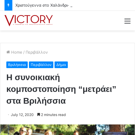
Χριστούγεννα στο Χαλάνδρι- Ολες οι εκδηλώσεις του Δήμου
M
Home
/
Περιβάλλον
Βριλήσσια
Περιβάλλον
Δήμοι
Η συνοικιακή
κομποστοποίηση “μετράει”
στα Βριλήσσια
July 12, 2020
2 minutes read