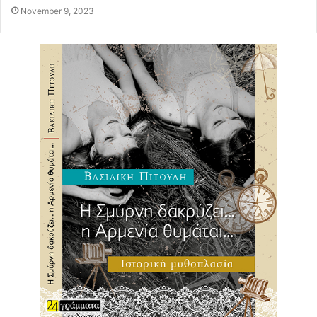
November 9, 2023
Αρωγός της ανάπτυξης του προγράμματος
Κομποστοποίησης Οργανικών και Κλαδεμάτων, το οποίο
υλοποιείται από τους μικρούς μαθητές και τους
εκπαιδευτικούς του 1ου δημοτικού, με την επιμέλεια της
κας Χριστίνας Ρίγου και τη συνεργασία ενεργών πολιτών
ειδικευμένων στη διαδικασία κομποστοποίησης στο 1ο
Δημοτικό είναι και ένας κλαδοθρυμματιστής. Τον
παρέδωσε στην έναρξη του προγράμματος η υπηρεσία
πρασίνου στους μαθητές του σχολείου, ώστε να
υλοποιούν αποτελεσματικότερα τη διαδικασία της
κομποστοποίησης.
Πρόκειται για ένα πρωτοποριακό διαρκούς βιωματικής
περιβαλλοντικής εκπαίδευσης και ευαισθητοποίησης, το
οποίο επιχειρεί και επιτυγχάνει στην πράξη τη διαχείριση
των απορριμμάτων νοικοκυριών, μαθητών και