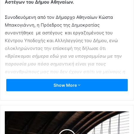
Αστέγων του Δήμου Αθηναίων.
Συνοδευόμενη από τον Δήμαρχο Αθηναίων Κώστα
Μπακογιάννη, η Πρόεδρος της Δημοκρατίας
συναντήθηκε με αστέγους και εργαζομένους του
Κέντρου Υποδοχής και Αλληλεγγύης του Δήμου, ενώ
ολοκληρώνοντας την επίσκεψή της δήλωσε ότι
«Βρίσκομαι σήμερα εδώ για να υπογραμμίσω με την
παρουσία μου πόσο σημαντική είναι για τους
συνανθρώπους μας που δεν έχουν σπίτι να μείνουν, η
δημιουργία αυτού του πολυδύναμου Κέντρου από τον
Show More
Δήμο της Αθήνας».
Παράλληλα, επισήμανε ότι
«Η κρίση της πανδημίας
κατέστησε ακόμη πιο επείγουσα την ανάγκη της
μέριμνας για τους πλέον ευάλωτους ανάμεσά μας.
Είναι άνθρωποι που ζουν σε συνθήκες ακραίας
φτώχειας, πολλοί έχουν προβλήματα υγείας, αρκετοί