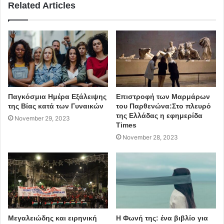
Related Articles
Πηγή: ΑΠΕ – ΜΠΕ
αθήνα
Πολυδύναμο Κέντρο Αστέγων του Δήμου
Παγκόσμια Ημέρα Εξάλειψης
Επιστροφή των Μαρμάρων
Αθηναίων
της Βίας κατά των Γυναικών
του Παρθενώνα:Στο πλευρό
της Ελλάδας η εφημερίδα
November 29, 2023
Σακελλαροπούλου
Times
November 28, 2023
Πρόεδρος Δημοκρατίας
άστεγοι
Μεγαλειώδης και ειρηνική
Η Φωνή της: ένα βιβλίο για