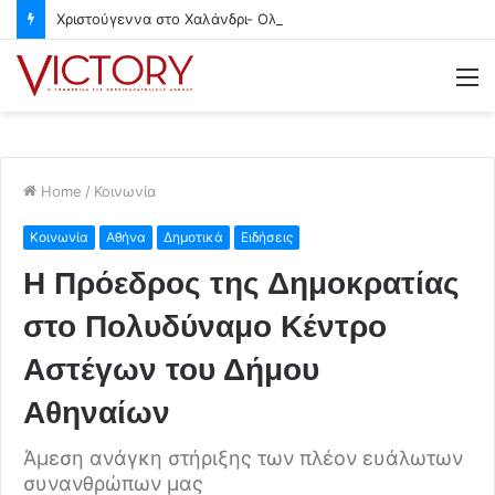
Χριστούγεννα στο Χαλάνδρι- Ολες οι εκδηλώσεις του Δήμου
M
Home
/
Κοινωνία
Κοινωνία
Αθήνα
Δημοτικά
Ειδήσεις
Η Πρόεδρος της Δημοκρατίας
στο Πολυδύναμο Κέντρο
Αστέγων του Δήμου
Αθηναίων
Άμεση ανάγκη στήριξης των πλέον ευάλωτων
συνανθρώπων μας