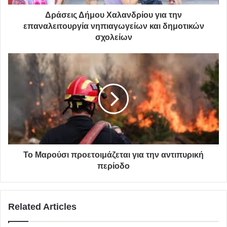
εκμεταλλεύθηκαν, κατά το δυνατόν, τη μειωμένη
Δράσεις Δήμου Χαλανδρίου για την
κυκλοφορία για την ολοκλήρωση των υπό εκτέλεση
επαναλειτουργία νηπιαγωγείων και δημοτικών
έργων και
σχολείων
διευρύνουν τις υπηρεσίες τους που παρέχονται
ψηφιακά για την καλύτερη εξυπηρέτηση των
δημοτών.
Πιο συγκεκριμένα, ο Δήμαρχος Βασίλης Ζορμπάς,
αναφορικά με τα φαινόμενα παραβατικότητας στην
πλατεία Αγίου Ιωάννη της Αγίας Παρασκευής, έκανε
τρεις προτάσεις στο αρμόδιο Υπουργείο:
Το Μαρούσι προετοιμάζεται για την αντιπυρική
Nα εφαρμοστεί αυστηρά η απαγόρευση στάθμευσης
περίοδο
και να γίνεται άμεση αφαίρεση πινακίδων.
Να γίνονται εντατικοί έλεγχοι αλκοτέστ στην
Related Articles
περιοχή πέριξ της πλατείας.
Να γίνεται συστηματικός έλεγχος στα καταστήματα