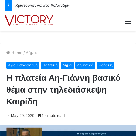
Χριστούγεννα στο Χαλάνδρι- Ολες οι εκδηλώσεις του Δήμου
M
Home
/
Δήμοι
Αγία Παρασκευή
Πολιτική
Δήμοι
Δημοτικά
Ειδήσεις
Η πλατεία Αη-Γιάννη βασικό
θέμα στην τηλεδιάσκεψη
Καιρίδη
May 29, 2020
1 minute read