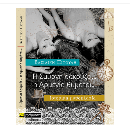
διαδικτυακή συζήτηση
θέματα
Δημήτρης Καιρίδης