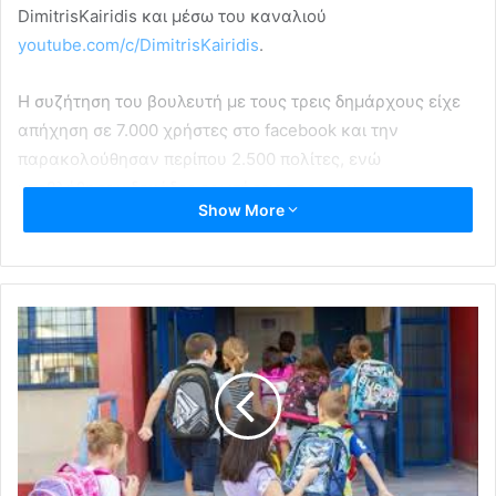
DimitrisKairidis και μέσω του καναλιού
youtube.com/c/DimitrisKairidis
.
H συζήτηση του βουλευτή με τους τρεις δημάρχους είχε
απήχηση σε 7.000 χρήστες στο facebook και την
παρακολούθησαν περίπου 2.500 πολίτες, ενώ
υπεβλήθησαν δεκάδες ερωτήσεις προς τους
Show More
καλεσμένους.
Οι τρεις δήμαρχοι τόνισαν ότι οι δημοτικές αρχές:
στάθηκαν δίπλα στους δοκιμαζόμενους πολίτες, και
κατά τη διάρκεια της πανδημίας, με πολλά
κοινωνικά προγράμματα,
πλήττονται οικονομικά από την πτώση στις
εισπράξεις δημοτικών τελών και την αναστολή
λειτουργίας παιδικών σταθμών και άλλων δομών,