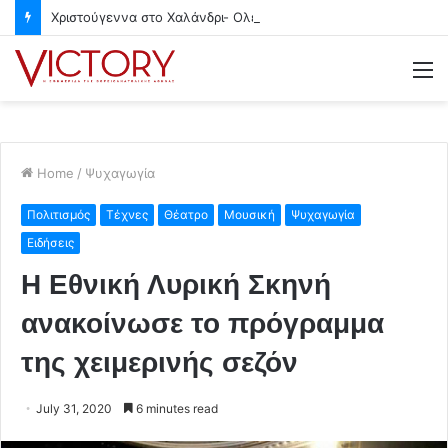
Χριστούγεννα στο Χαλάνδρι- Ολες οι εκδηλώσεις του Δήμου
M
Home
/
Ψυχαγωγία
Πολιτισμός
Τέχνες
Θέατρο
Μουσική
Ψυχαγωγία
Ειδήσεις
Η Εθνική Λυρική Σκηνή
ανακοίνωσε το πρόγραμμα
της χειμερινής σεζόν
July 31, 2020
6 minutes read