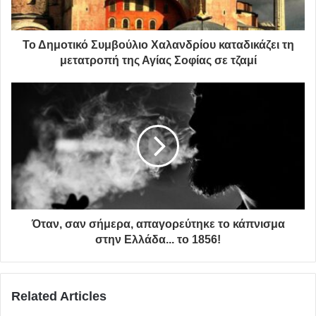
– Europa
Το Δημοτικό Συμβούλιο Χαλανδρίου καταδικάζει τη
– Human Behaviour
μετατροπή της Αγίας Σοφίας σε τζαμί
– Ο πιανιστικός Μπετόβεν
– Τέσσερις εποχές
– Ρέκβιεμ Αχμάτοβα & Η επέτειος
– ΗΠΑΡ
Όταν, σαν σήμερα, απαγορεύτηκε το κάπνισμα
στην Ελλάδα... το 1856!
– Τα γεγονότα
– Into the Woods
Related Articles
Η προπώληση των εισιτηρίων θα ξεκινήσει τον