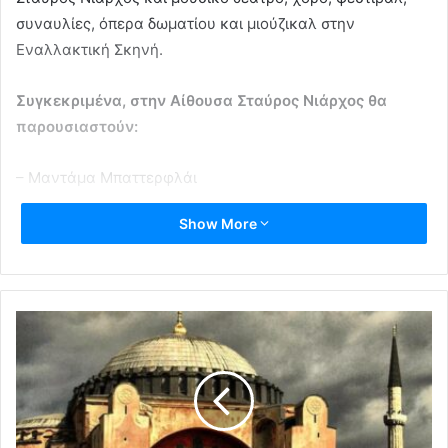
συναυλίες, όπερα δωματίου και μιούζικαλ στην
Εναλλακτική Σκηνή.
Συγκεκριμένα, στην Αίθουσα Σταύρος Νιάρχος θα
παρουσιαστούν:
– Μαντάμα Μπαττερφλάι
Show More
– 250 χρόνια Μπετόβεν
– Δον Κιχώτης
– Ντον Τζοβάννι
Στην Εναλλακτική Σκηνή θα παρουσιαστούν:
– Επιτάφιος (1958), Διόνυσος (1985)