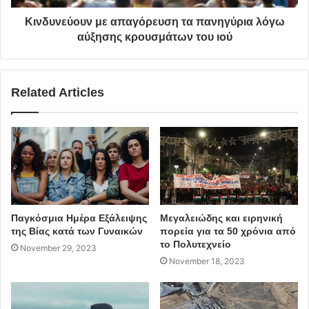
αγωνίστρια των κοινωνικών και πολιτικών δικαιωμάτων,
Κινδυνεύουν με απαγόρευση τα πανηγύρια λόγω
αλλά και το ευαίσθητο κορίτσι με την παιδική ηλικία στο
αύξησης κρουσμάτων του ιού
Μαλαγάρι, αποτελεί το ισχυρό σύμβολο συνύπαρξης,
κοινωνικής δράσης και τόλμης που επιλέξαμε για το
Κέντρο Υποστήριξης Οικογένειας και Παιδιού, κι αυτό στο
Related Articles
“Λαμαγάρι”, στο Βαθύ της Σάμου», σημειώνει η
οργάνωση.
Παγκόσμια Ημέρα Εξάλειψης
Μεγαλειώδης και ειρηνική
της Βίας κατά των Γυναικών
πορεία για τα 50 χρόνια από
το Πολυτεχνείο
November 29, 2023
November 18, 2023