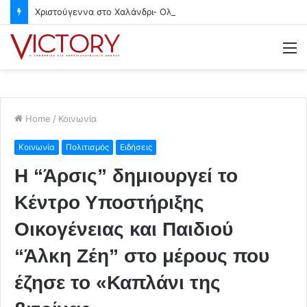
Χριστούγεννα στο Χαλάνδρι- Ολες οι εκδηλώσεις του Δήμου
M
Home
/
Κοινωνία
Κοινωνία
Πολιτισμός
Ειδήσεις
Η “Άρσις” δημιουργεί το
Κέντρο Υποστήριξης
Οικογένειας και Παιδιού
“Άλκη Ζέη” στο μέρους που
έζησε το «Καπλάνι της