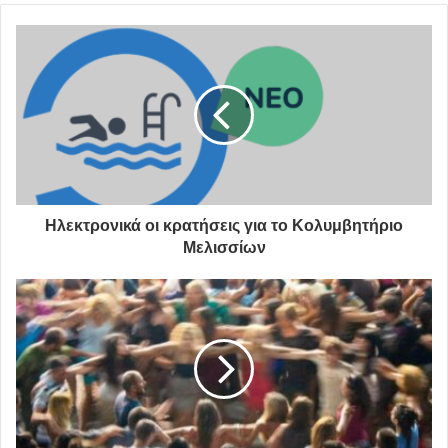
“αποθήκες”, και φυλάγουν εκεί μέσα τα βαρέλια με τα
κρασιά».
Μια τέτοια αποθήκη ξεκίνησε να μετατρέπει σε Κέντρο
Υποστήριξης Οικογένειας και Παιδιού η οργάνωση Άρσις,
με τη χρηματοδότηση της Unicef
. Την ίδια περίοδο,
αμέσως μετά την απώλεια της Άλκης Ζέη, η οικογένεια
της συγγραφέως αποφάσιζε να αποδώσει δωρεές αντί
Ηλεκτρονικά οι κρατήσεις για το Κολυμβητήριο
στεφάνων σε τρεις ανθρωπιστικές οργανώσεις, μεταξύ
Μελισσίων
των οποίων και η Άρσις. Τότε, η οργάνωση προχώρησε
στην
ονομασία του νεοσύστατου Κέντρου σε «Άλκη
Ζέη»
, προκειμένου να αποδώσει τιμή στην αγαπημένη
συγγραφέα των παιδιών και νέων, αλλά και να στείλει
ένα μήνυμα αρμονικής συνύπαρξης.
«Η Άλκη Ζέη, η κοινωνικά διεισδυτική συγγραφέας, η
παραπάνω από μία φορές στη ζωή της προσφύγισσα, η