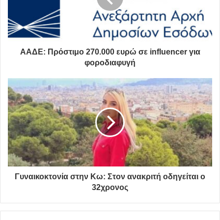
καταστημάτων στο σημείο της επίθεσης έχουν λάβει οι
αστυνομικοί που ερευνούν την υπόθεση, με σκοπό να
εντοπίσουν και να συλλάβουν τον επίδοξο βιαστή.
Πηγή: reader.gr
ΑΑΔΕ: Πρόστιμο 270.000 ευρώ σε influencer για
φοροδιαφυγή
ΔΗΜΟΣ ΝΕΑΣ ΙΩΝΙΑΣ
Γυναικοκτονία στην Κω: Στον ανακριτή οδηγείται ο
32χρονος