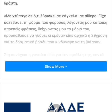
δράστη.
«Με χτύπαγε σε ό,τι έβρισκε, σε κάγκελα, σε σίδερο. Είχε
κατεβάσει τη φόρμα που φορούσε, λέγοντας μου κάποιες
απρεπείς φράσεις, δείχνοντας μου το μόριό του,
προσπαθούσε να γδύσει κι εμένα» είπε αρχικά η 29χρονη
για το δραματικό βράδυ που κινδύνεψε να τη βιάσουν.
Στη συνέχεια η γυναίκα είπε για τον εφιάλτη της, κοντά
στο δημαρχείο: «Αν εκείνο το βράδυ, ξημερώματα
Show More
Σαββάτου, υπήρχε κάποιος άνθρωπος στην γύρω περιοχή
που μπορεί να με άκουσε να φωνάζω και είδε κάποιον
άνθρωπο να τρέχει με γκρι φόρμα, άνδρα, να μπορέσει
αν έχει κάποιο στοιχείο, αν θυμάται κάτι, να μιλήσει στην
Αστυνομία».
Το οπτικό υλικό από κάμερες ασφαλείας των