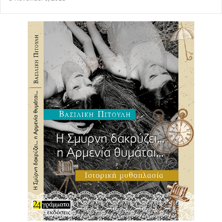
Ανακαίνιση
Ηράκλειο
Δήμος Ηρακλείου
παιδικοί σταθμοί
Δήμος Ηρακλείου Αττικής
οδός Βορείου Ηπείρου
Ναρκίσσων