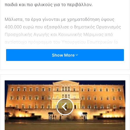
παιδιά και πιο φιλικούς για το περιβάλλον.
Μάλιστα, τα έργα γίνονται με χρηματοδότηση ύψους
400.000 ευρώ που εξασφάλισε ο δημοτικός Οργανισμός
Προσχολικής Αγωγής και Κοινωνικής Μέριμνας από
αντίστοιχο πρόγραμμα του Υπουργείου Εσωτερικών (ο
Δήμος συμπληρώνει από ίδιους πόρους επιπλέον 70.000
Show More
ευρώ).
Οι παρεμβάσεις ξεκίνησαν από τους παιδικούς σταθμούς
της οδού Βορείου Ηπείρου και της οδού Ναρκίσσων για
να ακολουθήσουν και τα υπόλοιπα κτίρια, όπου
τουλάχιστον χρειάζεται ανακαίνιση, καθώς ο Δήμος
Ηρακλείου Αττικής έχει κατασκευάσει τα τελευταία
χρόνια δύο ολοκαίνουργιους, σύγχρονους και
ενεργειακά άρτιους παιδικούς σταθμούς, της οδού
Χρυσανθέμων και της οδού Κ. Παλαμά, οι οποίοι είναι σε