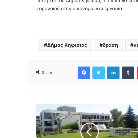
Ισότητας του Δήμου Κηφισιάς, η οποία θα εστι
κορονοιού στην οικονομία και εργασία.
Δήμος Κηφισιάς
δράση
ν
Facebook
Twitter
LinkedIn
Tumblr
Share