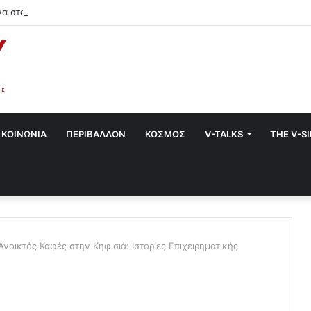
να στο Χαλάνδρι- Ολες οι εκδηλώσεις του Δήμου
ΚΟΙΝΩΝΙΑ
ΠΕΡΙΒΑΛΛΟΝ
ΚΟΣΜΟΣ
V-TALKS
THE V-S
Ανοικτός Καφές στην Κηφισιά: Ιστορίες Επιχειρηματικής