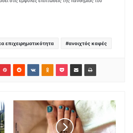
άσει στις έμφυλες επιπτώσεις της πανδημίας του
εα επιχειρηματικότητα
ανοιχτός καφές
Pinterest
Reddit
VKontakte
Odnoklassniki
Pocket
Share via Email
Print