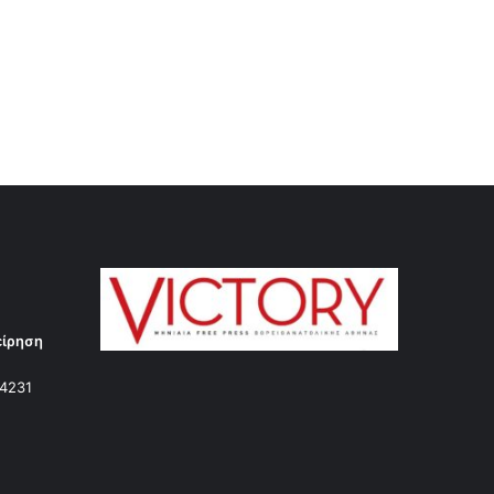
είρηση
14231