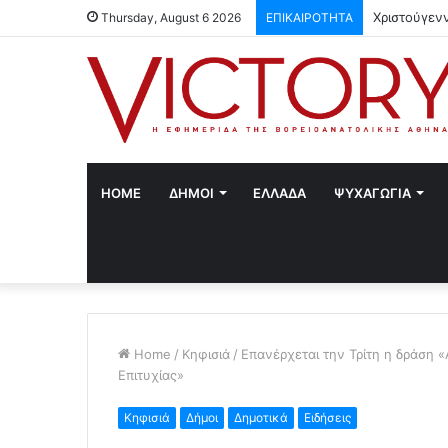
Χριστούγεν
Thursday, August 6 2026
ΕΠΙΚΑΙΡΟΤΗΤΑ
HOME
ΔΗΜΟΙ
ΕΛΛΑΔΑ
ΨΥΧΑΓΩΓΙΑ
Home
/
Κηφισιά
/
Επανέρχεται την Τρίτη η δράση «
Επιτυχίας»
Κηφισιά
Δήμοι
Δημοτικά
Ειδήσεις