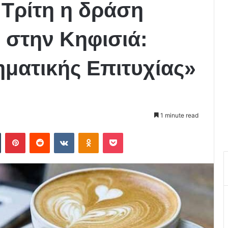
 Τρίτη η δράση
 στην Κηφισιά:
ηματικής Επιτυχίας»
1 minute read
Tumblr
Pinterest
Reddit
VKontakte
Odnoklassniki
Pocket