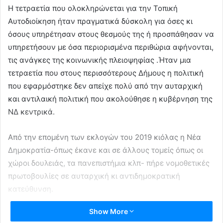
Η τετραετία που ολοκληρώνεται για την Τοπική
Αυτοδιοίκηση ήταν πραγματικά δύσκολη για όσες κι
όσους υπηρέτησαν στους θεσμούς της ή προσπάθησαν να
υπηρετήσουν με όσα περιορισμένα περιθώρια αφήνονται,
τις ανάγκες της κοινωνικής πλειοψηφίας .Ήταν μια
τετραετία που στους περισσότερους Δήμους η πολιτική
που εφαρμόστηκε δεν απείχε πολύ από την αυταρχική
και αντιλαική πολιτική που ακολούθησε η κυβέρνηση της
ΝΔ κεντρικά.
Από την επομένη των εκλογών του 2019 κιόλας η Νέα
Δημοκρατία-όπως έκανε και σε άλλους τομείς όπως οι
χώροι δουλειάς, τα πανεπιστήμια κλπ- πήρε νομοθετικές
πρωτοβουλίες σε αυταρχική κι αντιδημοκρατική
κατεύθυνση.
Show More
Ο νόμος Θεοδωρικάκου μπορεί να κρίθηκε από το ΣτΕ