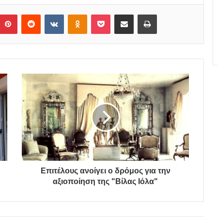
Pinterest
Reddit
VKontakte
Odnoklassniki
Pocket
Share via Email
Print
Επιτέλους ανοίγει ο δρόμος για την
αξιοποίηση της "Βίλας Ιόλα"