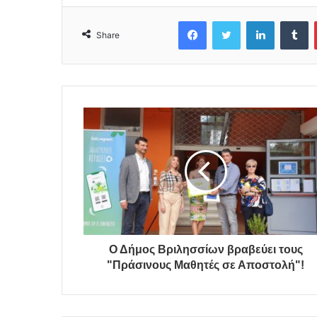
Facebook
Twitter
LinkedIn
Tumblr
Share
Ο Δήμος Βριλησσίων βραβεύει τους
"Πράσινους Μαθητές σε Αποστολή"!