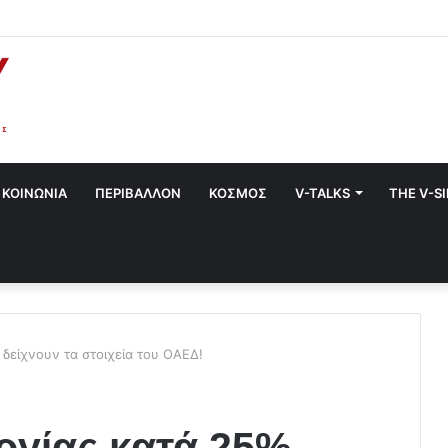
στο Χαλάνδρι- Ολες οι εκδηλώσεις του Δήμου
ΚΟΙΝΩΝΙΑ
ΠΕΡΙΒΑΛΛΟΝ
ΚΟΣΜΟΣ
V-TALKS
THE V-S
 δείχνουν τα στοιχεία του ΟΑΕΔ!
εργίας κατά 25%