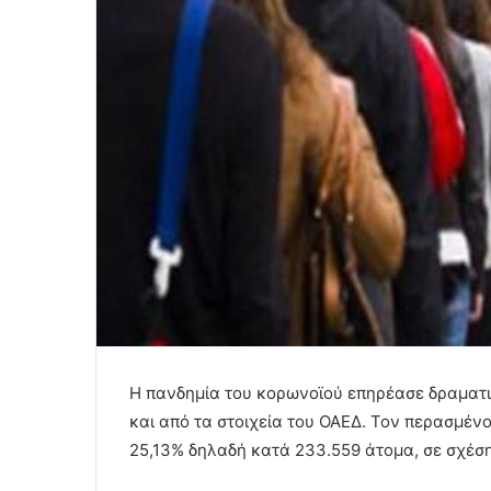
Η πανδημία του κορωνοϊού επηρέασε δραματικ
και από τα στοιχεία του ΟΑΕΔ. Τον περασμέν
25,13% δηλαδή κατά 233.559 άτομα, σε σχέση