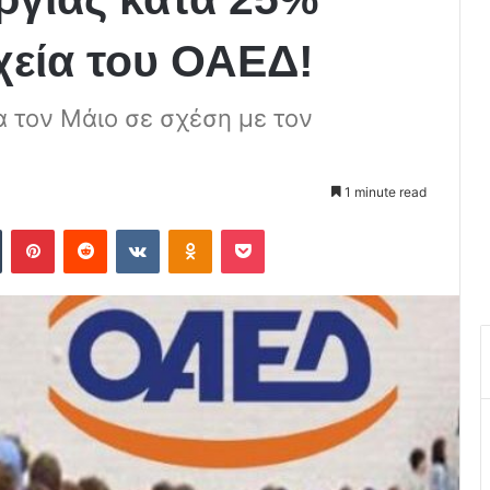
χεία του ΟΑΕΔ!
α τον Μάιο σε σχέση με τον
1 minute read
Tumblr
Pinterest
Reddit
VKontakte
Odnoklassniki
Pocket