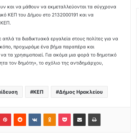
ουν και να μάθουν να εκμεταλλεύονται τα σύγχρονα
ικό ΚΕΠ του Δήμου στο 2132000191 και να
 ΚΕΠ.
 απλά τα διαδικτυακά εργαλεία στους πολίτες για να
 κόπο, προχωράμε ένα βήμα παραπέρα και
 να τα χρησιμοποιεί. Για ακόμα μια φορά το δημοτικό
τητα τον δημότη», το σχόλιο της αντιδημάρχου,
ίδευση
ΚΕΠ
Δήμος Ηρακλείου
Pinterest
Reddit
VKontakte
Odnoklassniki
Pocket
Share via Email
Print