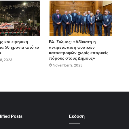
ς και ειρηνική
Βλ. Σιώμος: «Αδύνατη η
τα 50 χρόνια από το
αντιμετώπιση φυσικών
ο
καταστροφών χωρίς επαρκείς
πόρους στους Δήμους»
8, 2023
November 9, 2023
ified Posts
Εκδοση