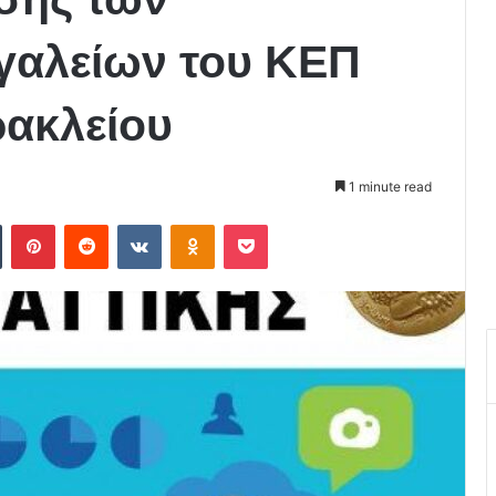
γαλείων του ΚΕΠ
ρακλείου
1 minute read
Tumblr
Pinterest
Reddit
VKontakte
Odnoklassniki
Pocket