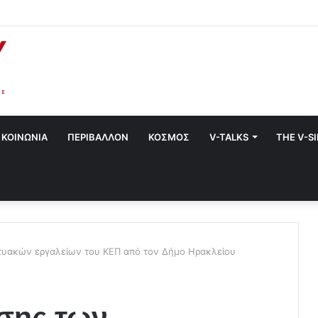
να στο Χαλάνδρι- Ολες οι εκδηλώσεις του Δήμου
ΚΟΙΝΩΝΙΑ
ΠΕΡΙΒΑΛΛΟΝ
ΚΟΣΜΟΣ
V-TALKS
THE V-S
κτυακών εργαλείων του ΚΕΠ από τον Δήμο Ηρακλείου
σης των