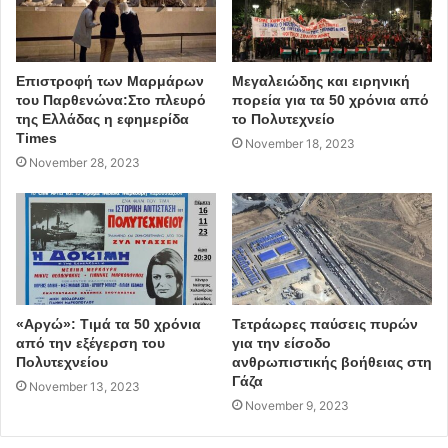
εκθέσεις, φεστιβάλ ποίησης, λογοτεχνίας, εργαστήρια,
μια θάλασσα συναντήσεων και δημιουργίας, μια ανάσα
ελευθερίας και έκφρασης στο κέντρο της πόλης.
Επιστροφή των Μαρμάρων
Μεγαλειώδης και ειρηνική
του Παρθενώνα:Στο πλευρό
πορεία για τα 50 χρόνια από
της Ελλάδας η εφημερίδα
το Πολυτεχνείο
Εξαιτίας του κορονοϊού, τους τελευταίους μήνες, δεν
Times
November 18, 2023
πραγματοποιούνταν εκδηλώσεις με την ΕΛ.ΑΣ. να βρίσκει
November 28, 2023
την ευκαιρία να επέμβει σε ακόμα ένα ελεύθερο χώρο με
σκοπό να τον σφραγίσει.
«
Είναι φανερό ότι στις μέρες της κυβέρνησης της ΝΔ
όπου ο πολιτισμός γίνεται με όρους Μανδώνη-Λιγνάδη
και αξιοποίησης κάθε τετραγωνικού για χάριν του real
«Αργώ»: Τιμά τα 50 χρόνια
Τετράωρες παύσεις πυρών
estate και της τουριστικής βιομηχανίας δεν χωράνε
από την εξέγερση του
για την είσοδο
αυτοδιαχειριζόμενα πειράματα καλλιτεχνών
», σχολιάζει
Πολυτεχνείου
ανθρωπιστικής βοήθειας στη
Γάζα
η δημοτική παράταξη «Ανταρσία στις γειτονιές της
November 13, 2023
November 9, 2023
Αθήνας».