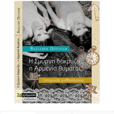
Πηγή: efsyn.gr
εκκένωση
Θέατρο εμπρός
Αυτοδιαχειριζόμενο θέατρο
ΕΛ.ΑΣ