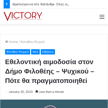
Χριστούγεννα στο Χαλάνδρι- Ολες οι εκδηλώσεις του Δήμου
M
Home
/
Φιλοθέη-Ψυχικό
Φιλοθέη-Ψυχικό
Νέα
Ειδήσεις
Εθελοντική αιμοδοσία στον
Δήμο Φιλοθέης – Ψυχικού –
Πότε θα πραγματοποιηθεί
January 20, 2023
Less than a minute