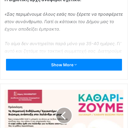
«Σας περιμένουμε όλους εσάς που ξέρετε να προσφέρετε
στον συνάνθρωπο. Γιατί οι κάτοικοι του Δήμου μας το
έχουν αποδείξει έμπρακτα.
Το αίμα δεν συντηρείται παρά μόνο για 35-40 ημέρες. Γι’
αυτό και ζητάμε την τακτική συμμετοχή σας. Διατηρούμε
μία Τράπεζα Αίματος με ασφαλές και διαθέσιμο αίμα για
Show More
όποιον από εμάς το έχει ανάγκη».
Για περισσότερες πληροφορίες μπορείτε να απευθυνθείτε
στη Διεύθυνση Κοινωνικής Προστασίας του Δήμου
Φιλοθέης Ψυχικού στα τηλέφωνα 210 6753855 και 210
6773474.
δήμος φιλοθέης - ψυχικού