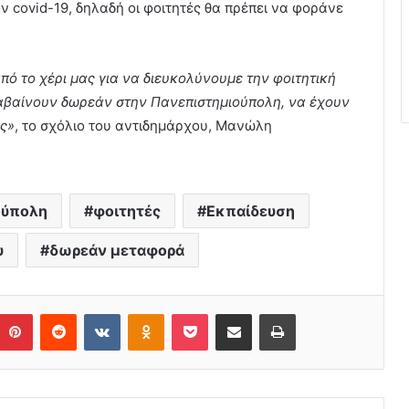
 covid-19, δηλαδή οι φοιτητές θα πρέπει να φοράνε
από το χέρι μας για να διευκολύνουμε την φοιτητική
αβαίνουν δωρεάν στην Πανεπιστημιούπολη, να έχουν
υς»
, το σχόλιο του αντιδημάρχου, Μανώλη
ούπολη
φοιτητές
Εκπαίδευση
υ
δωρεάν μεταφορά
Pinterest
Reddit
VKontakte
Odnoklassniki
Pocket
Share via Email
Print