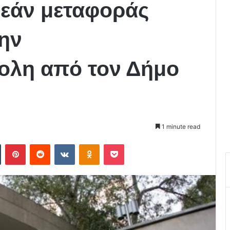
εάν μεταφοράς
ην
ολη από τον Δήμο
1 minute read
Tumblr
Pinterest
Reddit
VKontakte
Odnoklassniki
Pocket