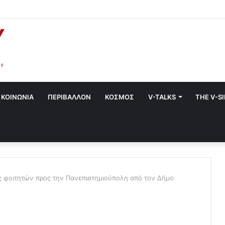
στο Χαλάνδρι- Ολες οι εκδηλώσεις του Δήμου
ΚΟΙΝΩΝΙΑ
ΠΕΡΙΒΑΛΛΟΝ
ΚΟΣΜΟΣ
V-TALKS
THE V-S
 φοιτητών προς την Πανεπιστημιούπολη από τον Δήμο