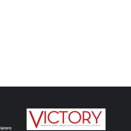
είρηση