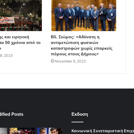
ς και ειρηνική
Βλ. Σιώμος: «Αδύνατη η
τα 50 χρόνια από το
αντιμετώπιση φυσικών
ο
καταστροφών χωρίς επαρκείς
πόρους στους Δήμους»
8, 2023
November 9, 2023
ified Posts
Εκδοση
Κοινωνική Συνεταιριστική Επιχ