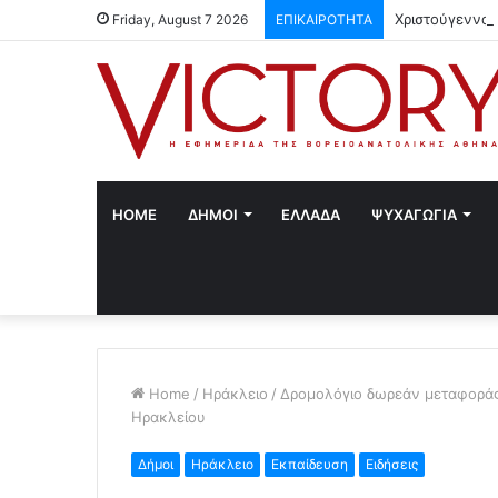
Χριστούγεννα 
Friday, August 7 2026
ΕΠΙΚΑΙΡΟΤΗΤΑ
HOME
ΔΗΜΟΙ
ΕΛΛΑΔΑ
ΨΥΧΑΓΩΓΙΑ
Home
/
Ηράκλειο
/
Δρομολόγιο δωρεάν μεταφοράς
Ηρακλείου
Δήμοι
Ηράκλειο
Εκπαίδευση
Ειδήσεις