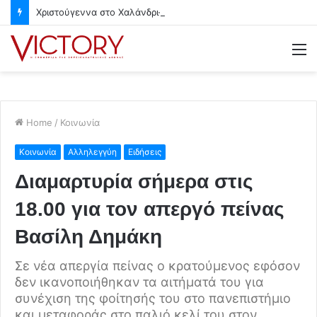
Χριστούγεννα στο Χαλάνδρι- Ολες οι εκδηλώσεις του Δήμου
M
Home
/
Κοινωνία
Κοινωνία
Αλληλεγγύη
Ειδήσεις
Διαμαρτυρία σήμερα στις
18.00 για τον απεργό πείνας
Βασίλη Δημάκη
Σε νέα απεργία πείνας ο κρατούμενος εφόσον
δεν ικανοποιήθηκαν τα αιτήματά του για
συνέχιση της φοίτησής του στο πανεπιστήμιο
και μεταφοράς στο παλιό κελί του στον