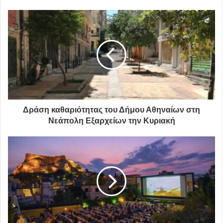
Δράση καθαριότητας του Δήμου Αθηναίων στη
Νεάπολη Εξαρχείων την Κυριακή
Σκίτσο του Γιώργου Κωνσταντίνου για τον Βασίλη Δημάκη
Ο Βασίλης Δημάκης, είναι φοιτητής στο Τμήμα Πολιτικής
Επιστήμης και Δημόσιας Διοίκησης της Σχολής
Οικονομικών και Πολιτικών Επιστημών του ΕΚΠΑ από το
ακαδημαϊκό έτος 2017-2018, ο οποίος όντας