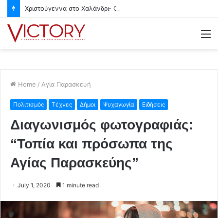
Χριστούγεννα στο Χαλάνδρι- Ολες οι εκδηλώσεις του Δήμου
M
Home
/
Αγία Παρασκευή
Πολιτισμός
Τέχνες
Δήμοι
Ψυχαγωγία
Ειδήσεις
Διαγωνισμός φωτογραφιάς:
“Τοπία και πρόσωπα της
Αγίας Παρασκεύης”
July 1, 2020
1 minute read