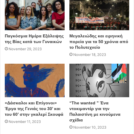
Ζαχαρίας Σιωκος – Δημοσιογράφος – Συγγραφέας
Ευσταθία – Συνθέτης – Τραγουδίστρια
Δημήτρης Κουτσιαμπασάκος – Σκηνοθέτης
Παγκόσμια Ημέρα Εξάλειψης
Μεγαλειώδης και ειρηνική
τέχνες
φωτογραφία
της Βίας κατά των Γυναικών
πορεία για τα 50 χρόνια από
το Πολυτεχνείο
November 29, 2023
διαγωνισμός φωτογραφίας
τοπία
November 18, 2023
πρόσωπα
κριτική επιτροπή
Αγία Παρασκευή
«Δάσκαλοι και Επίγονοι»
“The wanted ” Ένα
Έργα της Γενιάς του 30’ και
ντοκιμαντέρ για την
του 60’ στην γκαλερί Σκουφά
Παλαιστίνη με κινούμενα
σχέδια
November 11, 2023
November 10, 2023