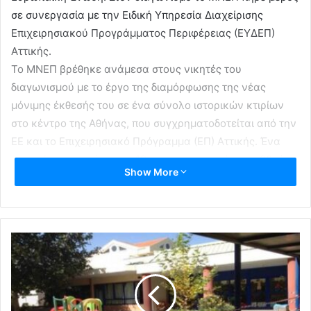
σε συνεργασία με την Ειδική Υπηρεσία Διαχείρισης
Επιχειρησιακού Προγράμματος Περιφέρειας (ΕΥΔΕΠ)
Αττικής.
Το ΜΝΕΠ βρέθηκε ανάμεσα στους νικητές του
διαγωνισμού με το έργο της διαμόρφωσης της νέας
μόνιμης έκθεσής του σε ένα σύνολο ιστορικών κτιρίων
στο κέντρο της Αθήνας, που συγχρηματοδοτείται από την
ΕΕ και το Επιχειρησιακό Πρόγραμμα (ΕΠ) Αττικής. Ένα
συγκρότημα κτιρίων του 19ου και των αρχών του 20ού
Show More
αιώνα, στο Μοναστηράκι, ανάμεσα στα ερείπια της
κλασικής και ρωμαϊκής αρχαιότητας, έχει αποκατασταθεί
για να στεγαστούν οι συλλογές του Μουσείου
αναβαθμίζοντας τον ευρύτερο αστικό χώρο και
ενισχύοντας το πολιτιστικό τοπίο ολόκληρης της Αττικής.
Μέσω της καμπάνιας «EU in My Region», εικόνες αυτού
του μαγικού χώρου θα ταξιδέψουν στην Ευρώπη και όλον