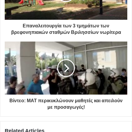
τον κόσμο, προβάλλοντας όχι μόνο το Μουσείο αλλά και
τη σπουδαία δουλειά που γίνεται για την ανάπλαση
σημαντικών χώρων του ιστορικού κέντρου της
Επαναλειτουργία των 3 τμημάτων των
αρχαιότερης πόλης της Ευρώπης.
βρεφονηπιακών σταθμών Βριλησσίων νωρίτερα
ΠΗΓΗ: ΑΠΕ-ΜΠΕ
Ευρώπη
διαγωνισμός
Μουσείο Νεότερου Ελληνικού Πολιτισμού
EU in my region
Βίντεο: ΜΑΤ περικυκλώνουν μαθητές και απειλούν
με προσαγωγές!
Related Articles