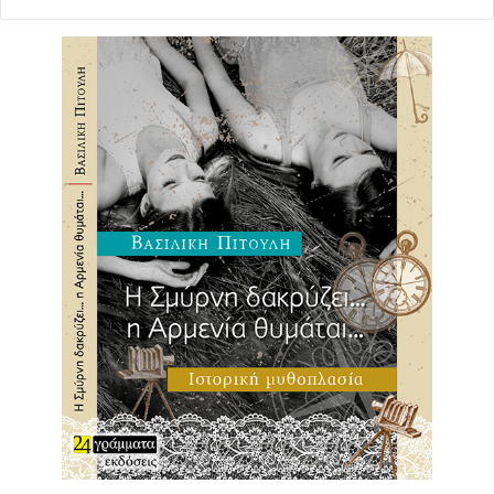
επικεντρωθεί στην προστασία και ανάδειξη της δημόσιας
γλυπτικής και των μνημείων της πόλης. Επίσης στους
σκοπούς του περιλαμβάνονται η οργάνωση δικτύων
ξεναγήσεων και η δημιουργία εκδοτικής σειράς με την
ονομασία «Αθηναϊκή Βιβλιοθήκη», ώστε να καταστεί
σύντομα η λειτουργική κιβωτός της πνευματικής και
ιστορικής παρακαταθήκης της πρωτεύουσας.