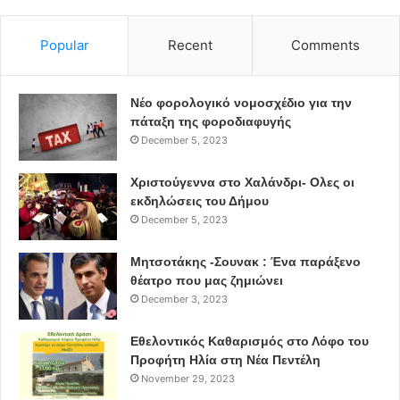
Popular
Recent
Comments
Νέο φορολογικό νομοσχέδιο για την
πάταξη της φοροδιαφυγής
December 5, 2023
Χριστούγεννα στο Χαλάνδρι- Ολες οι
εκδηλώσεις του Δήμου
December 5, 2023
Μητσοτάκης -Σουνακ : Ένα παράξενο
Είναι μια σύγχρονη και πολυεπίπεδη, πνευματική κυψέλη,
θέατρο που μας ζημιώνει
December 3, 2023
με προοπτική να αναθερμάνει το ενδιαφέρον της
παγκόσμιας κοινότητας για την Αθήνα, να πυκνώσει τα
Εθελοντικός Καθαρισμός στο Λόφο του
δίκτυα συνεργασίας με φορείς του εσωτερικού και του
Προφήτη Ηλία στη Νέα Πεντέλη
εξωτερικού, ενισχύοντας αποφασιστικά την ταυτότητα,
November 29, 2023
τη σύγχρονη εικόνα πρωτεύουσας της Ελλάδας.