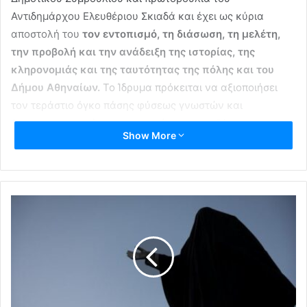
Αντιδημάρχου Ελευθέριου Σκιαδά και έχει ως κύρια
αποστολή του
τον εντοπισμό, τη διάσωση, τη μελέτη,
την προβολή και την ανάδειξη της ιστορίας, της
κληρονομιάς και της ταυτότητας της πόλης και του
Δήμου Αθηναίων.
Το Ίδρυμα πρόκειται να αξιοποιήσει
τον τεράστιο όγκο πάσης φύσεως γνωστών και
άγνωστων, ως σήμερα, τεκμηρίων που καθόρισαν την
Show More
ιστορική διαδρομή της πόλης.