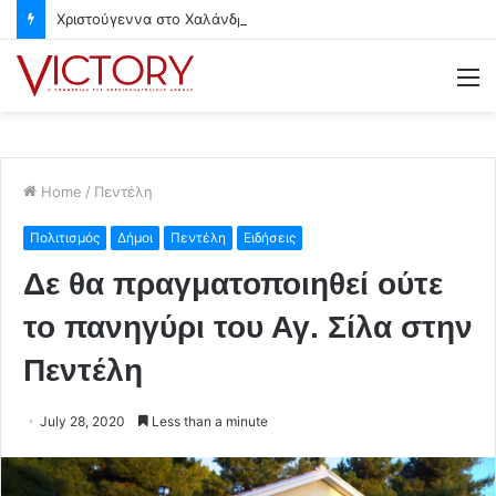
Χριστούγεννα στο Χαλάνδρι- Ολες οι εκδηλώσεις του Δήμου
M
Home
/
Πεντέλη
Πολιτισμός
Δήμοι
Πεντέλη
Ειδήσεις
Δε θα πραγματοποιηθεί ούτε
το πανηγύρι του Αγ. Σίλα στην
Πεντέλη
July 28, 2020
Less than a minute