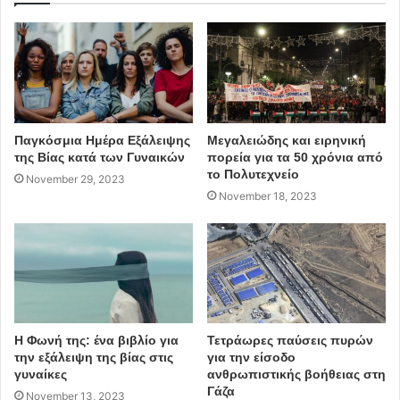
ΠΗΓΗ: tvxs.gr
διαδικτυακό κίνημα
Χρυσή Αυγή
Παύλος Φύσσας
Παγκόσμια Ημέρα Εξάλειψης
Μεγαλειώδης και ειρηνική
της Βίας κατά των Γυναικών
πορεία για τα 50 χρόνια από
Δεν είναι αθώοι οι ναζί στη φυλακή
το Πολυτεχνείο
November 29, 2023
November 18, 2023
Η Φωνή της: ένα βιβλίο για
Τετράωρες παύσεις πυρών
την εξάλειψη της βίας στις
για την είσοδο
γυναίκες
ανθρωπιστικής βοήθειας στη
Γάζα
November 13, 2023