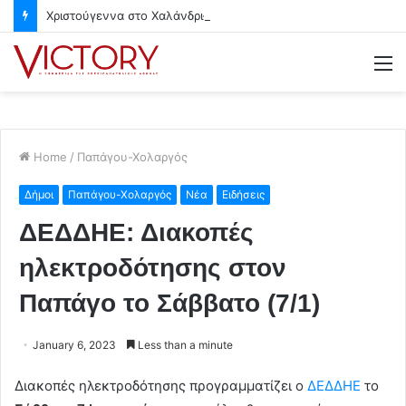
Χριστούγεννα στο Χαλάνδρι- Ολες οι εκδηλώσεις του Δήμου
M
Home
/
Παπάγου-Χολαργός
Δήμοι
Παπάγου-Χολαργός
Νέα
Ειδήσεις
ΔΕΔΔΗΕ: Διακοπές
ηλεκτροδότησης στον
Παπάγο το Σάββατο (7/1)
January 6, 2023
Less than a minute
Διακοπές ηλεκτροδότησης προγραμματίζει ο
ΔΕΔΔΗΕ
το