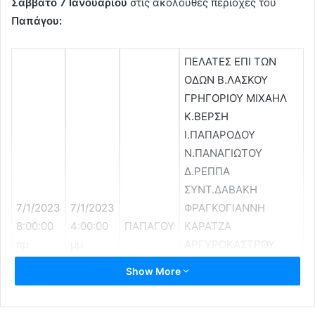
Σάββατο 7 Ιανουαρίου
στις ακόλουθες περιοχές του
Παπάγου:
ΠΕΛΑΤΕΣ ΕΠΙ ΤΩΝ
ΟΔΩΝ Β.ΛΑΣΚΟΥ
ΓΡΗΓΟΡΙΟΥ ΜΙΧΑΗΛ
Κ.ΒΕΡΣΗ
Ι.ΠΑΠΑΡΟΔΟΥ
Ν.ΠΑΝΑΓΙΩΤΟΥ
Δ.ΡΕΠΠΑ
ΣΥΝΤ.ΔΑΒΑΚΗ
7/1/2023
7/1/2023
ΦΡΑΓΚΟΓΙΑΝΝΗ
8:00:00
4:00:00
ΠΑΠΑΓΟΥ
ΚΑΡΑΤΖΑ
πμ
μμ
ΑΡΓΥΡΟΚΑΣΤΡΟΥ
Γ.ΣΧΙΝΑ
Show More
ΠΑΠΑΧΡΗΣΤΟΥ
ΑΔΕΛΦΩΝ