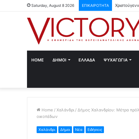
Χριστούγενν
Saturday, August 8 2026
ΕΠΙΚΑΙΡΟΤΗΤΑ
HOME
ΔΗΜΟΙ
ΕΛΛΑΔΑ
ΨΥΧΑΓΩΓΙΑ
Home
/
Χαλάνδρι
/
Δήμος Χαλανδρίου: Μέτρα πρόλ
οικοπέδων
Χαλάνδρι
Δήμοι
Νέα
Ειδήσεις