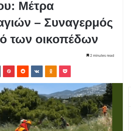
ου: Μέτρα
γιών – Συναγερμός
μό των οικοπέδων
2 minutes read
Tumblr
Pinterest
Reddit
VKontakte
Odnoklassniki
Pocket