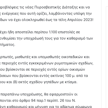
προβλέψεις τις νέας Πυροσβεστικής Διάταξης και να
ενέργειες που αυτή ορίζει, λαμβάνοντας υπόψη την
δων να έχει ολοκληρωθεί έως τα τέλη Απριλίου 2023!
χει ήδη αποστείλει περίπου 1.100 επιστολές σε
πενθυμίσει την υποχρέωσή τους για τον καθαρισμό των
στήματος.
αρπωτές, μισθωτές και υπομισθωτές οικοπεδικών και
 περιοχές εντός εγκεκριμένων ρυμοτομικών σχεδίων,
υ βρίσκονται σε περιοχές εντός ορίων οικισμών
τάσεων που βρίσκονται εντός ακτίνας 100 μ. από τα
ρου και (δ) εκτός σχεδίου γηπέδων με κτίσμα.
ης παραπάνω υποχρέωσης, θα εφαρμοστούν οι
πονται στο άρθρο 94 παρ.1 περίπτ. 26 του Ν.
πάνη καθαρισμού και μήνυση για το αδίκημα σύμφωνα