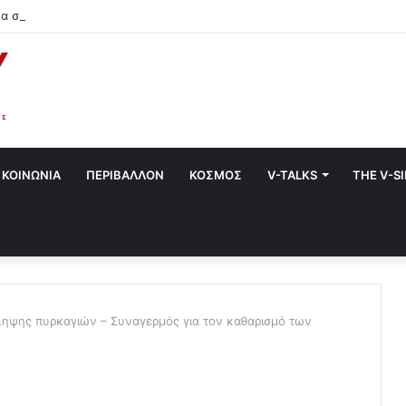
α στο Χαλάνδρι- Ολες οι εκδηλώσεις του Δήμου
ΚΟΙΝΩΝΙΑ
ΠΕΡΙΒΑΛΛΟΝ
ΚΟΣΜΟΣ
V-TALKS
THE V-S
ηψης πυρκαγιών – Συναγερμός για τον καθαρισμό των