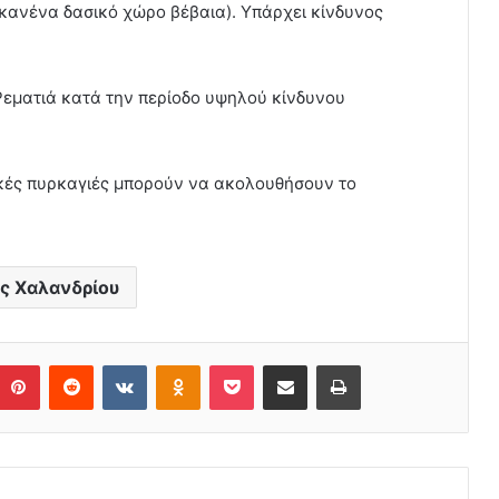
 κανένα δασικό χώρο βέβαια). Υπάρχει κίνδυνος
εματιά κατά την περίοδο υψηλού κίνδυνου
ικές πυρκαγιές μπορούν να ακολουθήσουν το
ς Χαλανδρίου
Pinterest
Reddit
VKontakte
Odnoklassniki
Pocket
Share via Email
Print