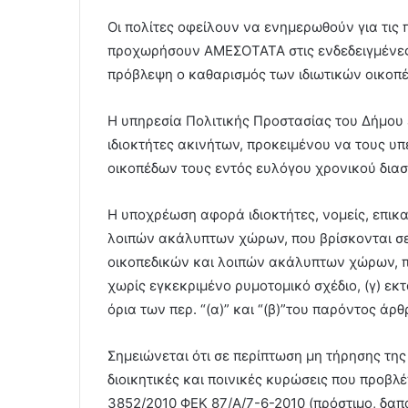
Οι πολίτες οφείλουν να ενημερωθούν για τις 
προχωρήσουν ΑΜΕΣΟΤΑΤΑ στις ενδεδειγμένες 
πρόβλεψη ο καθαρισμός των ιδιωτικών οικοπέ
Η υπηρεσία Πολιτικής Προστασίας του Δήμου έ
ιδιοκτήτες ακινήτων, προκειμένου να τους υ
οικοπέδων τους εντός ευλόγου χρονικού δια
Η υποχρέωση αφορά ιδιοκτήτες, νομείς, επικ
λοιπών ακάλυπτων χώρων, που βρίσκονται σε
οικοπεδικών και λοιπών ακάλυπτων χώρων, πο
χωρίς εγκεκριμένο ρυμοτομικό σχέδιο, (γ) εκ
όρια των περ. “(α)” και “(β)”του παρόντος άρθ
Σημειώνεται ότι σε περίπτωση μη τήρησης τ
διοικητικές και ποινικές κυρώσεις που προβλέ
3852/2010 ΦΕΚ 87/Α/7-6-2010 (πρόστιμο, δα