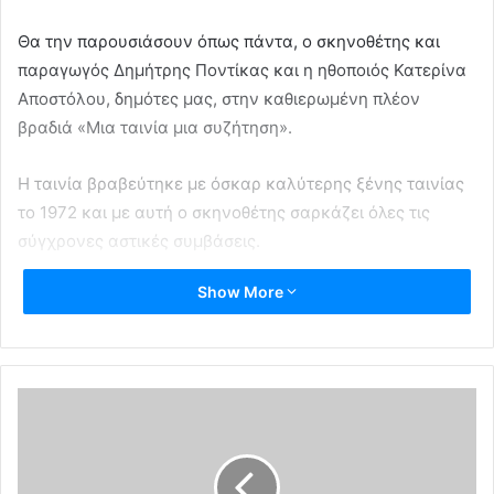
Θα την παρουσιάσουν όπως πάντα, ο σκηνοθέτης και
παραγωγός Δημήτρης Ποντίκας και η ηθοποιός Κατερίνα
Αποστόλου, δημότες μας, στην καθιερωμένη πλέον
βραδιά «Μια ταινία μια συζήτηση».
Η ταινία βραβεύτηκε με όσκαρ καλύτερης ξένης ταινίας
το 1972 και με αυτή ο σκηνοθέτης σαρκάζει όλες τις
σύγχρονες αστικές συμβάσεις.
Show More
«Μετά την ταινία θα συζητήσουμε σε συνδυασμό και με
την επικαιρότητα. Σας περιμένουμε όπως κάθε Δευτέρα
»
αναφέρει η δημοτική αρχή.
Κινηματογράφος
δήμος φιλοθέης - ψυχικού