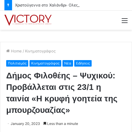
Χριστούγεννα στο Χαλάνδρι- Ολες οι εκδηλώσεις του Δήμου
M
Home
/
Κινηματογράφος
Πολιτισμός
Κινηματογράφος
Νέα
Ειδήσεις
Δήμος Φιλοθέης – Ψυχικού:
Προβάλλεται στις 23/1 η
ταινία «Η κρυφή γοητεία της
μπουρζουαζίας»
January 20, 2023
Less than a minute