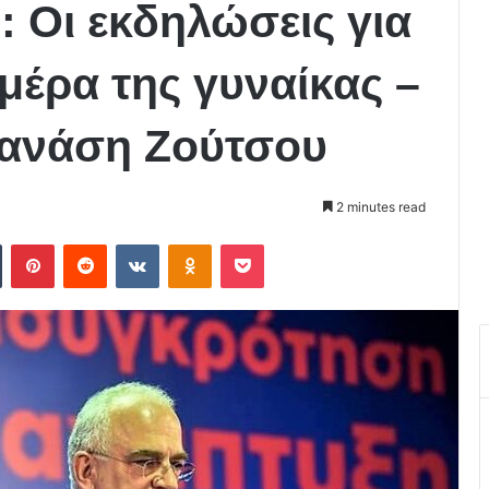
 Οι εκδηλώσεις για
μέρα της γυναίκας –
Θανάση Ζούτσου
2 minutes read
Tumblr
Pinterest
Reddit
VKontakte
Odnoklassniki
Pocket