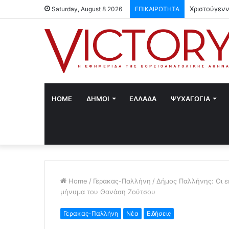
Χριστούγενν
Saturday, August 8 2026
ΕΠΙΚΑΙΡΟΤΗΤΑ
HOME
ΔΗΜΟΙ
ΕΛΛΑΔΑ
ΨΥΧΑΓΩΓΙΑ
Home
/
Γερακας-Παλλήνη
/
Δήμος Παλλήνης: Οι ε
μήνυμα του Θανάση Ζούτσου
Γερακας-Παλλήνη
Νέα
Ειδήσεις