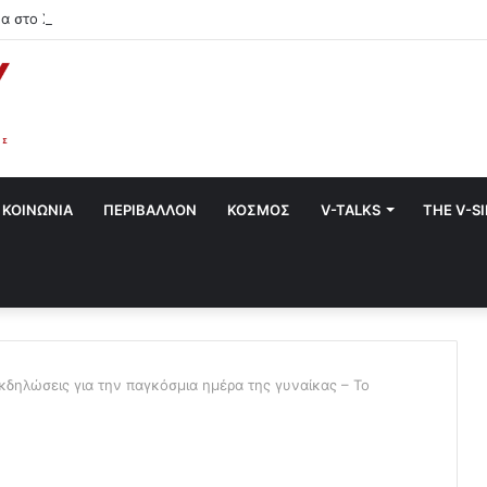
α στο Χαλάνδρι- Ολες οι εκδηλώσεις του Δήμου
ΚΟΙΝΩΝΙΑ
ΠΕΡΙΒΑΛΛΟΝ
ΚΟΣΜΟΣ
V-TALKS
THE V-S
κδηλώσεις για την παγκόσμια ημέρα της γυναίκας – Το