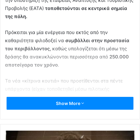
την υποστήριξη της Εταιρείας Ανάπτυξης και Τουριστικής
Προβολής (ΕΑΤΑ)
τοποθετούνται σε κεντρικά σημεία
της πόλη.
Πρόκειται για μία ενέργεια που εκτός από την
καθαριότητα φιλοδοξεί να
συμβάλλει στην προστασία
του περιβάλλοντος,
καθώς υπολογίζεται ότι μέσω της
δράσης θα ανακυκλώνονται περισσότερα από
250.000
αποτσίγαρα τον χρόνο
.
Τα νέα «κίτρινα κουτιά» που προστίθενται στα πέντε
υπάρχοντα (είχαν τοποθετηθεί μέσω πιλοτικής
εφαρμογής στο Σύνταγμα, το Γκάζι, την Ερμού και το
Show More
Μοναστηράκι) στοχεύουν
να μειώσουν τα απορρίμματα
τσιγάρου στο δημόσιο χώρο
μέσα από τη συμμετοχή των
καπνιστών σε ένα σύστημα “ψηφοφορίας”.
Τα ερωτήματα που τίθενται σε κάθε
“ψηφοφορία”