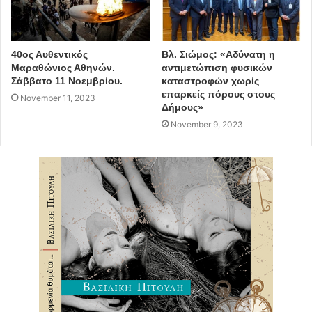
Πετράλωνα, Κουκάκι, Ερμού, Βαρβάκειο, Κολωνάκι,
Ζάππειο, Κολοκοτρώνη, Δ. Αρεοπαγίτου, Ακαδημίας
και
Πανεπιστημίου
.
40ος Αυθεντικός
Βλ. Σιώμος: «Αδύνατη η
Μαραθώνιος Αθηνών.
αντιμετώπιση φυσικών
Σάββατο 11 Νοεμβρίου.
καταστροφών χωρίς
ανάπτυξη
γόπα project
επαρκείς πόρους στους
November 11, 2023
Δήμους»
γειτονιές Αθήνας
αποτσίγαρα
November 9, 2023
Δήμος Αθηναίων