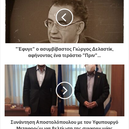
περιστρέφονται γύρω από την ίδια την πόλη
, τον
αθλητισμό, τη μουσική, τη λογοτεχνία, τον
κινηματογράφο, την τηλεόραση. Μπορεί επίσης να έχουν
κοινωνικό ή περιβαλλοντικό περιεχόμενο, να εμπνέονται
από την επικαιρότητα, να είναι χιουμοριστικά.
"Έφυγε" ο ασυμβίβαστος Γιώργος Δελαστίκ,
αφήνοντας ένα τεράστιο "Πριν"...
Συνάντηση Αποστολόπουλου με τον Υφυπουργό
“Ηξερες ότι τα αποτσίγαρα που πετιούνται στην πόλη
Μεταφορών για βελτίωση της συγκοινωνίας