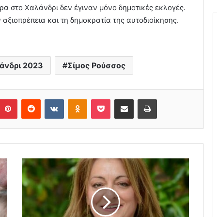
α στο Χαλάνδρι δεν έγιναν μόνο δημοτικές εκλογές.
ν αξιοπρέπεια και τη δημοκρατία της αυτοδιοίκησης.
άνδρι 2023
Σίμος Ρούσσος
Pinterest
Reddit
VKontakte
Odnoklassniki
Pocket
Share via Email
Print