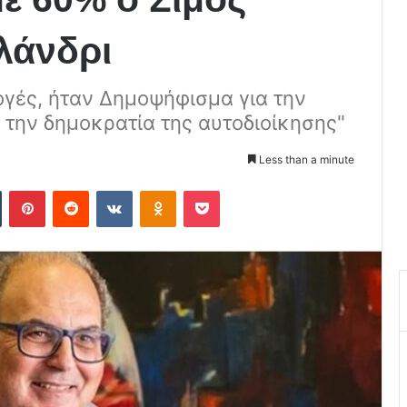
λάνδρι
ογές, ήταν Δημοψήφισμα για την
ι την δημοκρατία της αυτοδιοίκησης"
Less than a minute
Tumblr
Pinterest
Reddit
VKontakte
Odnoklassniki
Pocket