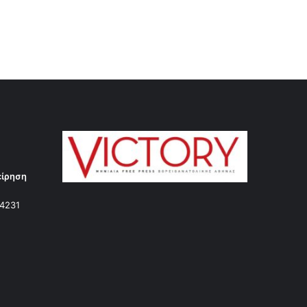
είρηση
14231