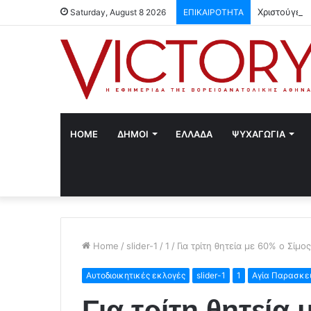
Χριστούγενν
Saturday, August 8 2026
ΕΠΙΚΑΙΡΟΤΗΤΑ
HOME
ΔΗΜΟΙ
ΕΛΛΑΔΑ
ΨΥΧΑΓΩΓΙΑ
Home
/
slider-1
/
1
/
Για τρίτη θητεία με 60% ο Σίμ
Αυτοδιοικητικές εκλογές
slider-1
1
Αγία Παρασκε
Για τρίτη θητεία 