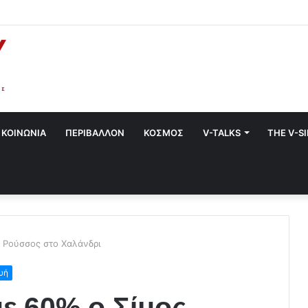
α στο Χαλάνδρι- Ολες οι εκδηλώσεις του Δήμου
ΚΟΙΝΩΝΙΑ
ΠΕΡΙΒΑΛΛΟΝ
ΚΟΣΜΟΣ
V-TALKS
THE V-S
ος Ρούσσος στο Χαλάνδρι
υή
με 60% ο Σίμος