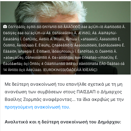
ÓõíÝíôåõîç ôýðïõ ôïõ ÐñïÝäñïõ ôïõ ÅÄÄÕÐÐÕ êáé äçìÜñ÷ïõ Áìáñïõóßïõ Ã.
Ðáôïýëç êáé ôùí äçìÜñ÷ùí Áã. ÐáñáóêåõÞò Â. ÆïñìðÜ, Áã. Áíáíñãýñùí-
Êáìáôåñïý Í. ÓáñÜíôç, Áëßìïõ Á. Ïñöáíü, Âýñùíá Í. ×áñäáëéÜ, Ãáëáôóßïõ Ê.
Ôóßñïõ, ÃëõöÜäáò Ê. Êïêüñç, Çñáêëåßïõ Ð. Âëáóóüðïõëïõ, ËáõñåùôéêÞò Ê.
ËåâáíôÞ, Ìáñáèþíá É. Ëïõßæïõ, Ìåôáìüñöùóçò Ì. ÊáñðÝôáò, Ð. ÖáëÞñïõ Ä.
×áôæçäÜêç, Ðåñéóôåñßïõ Á. Ðá÷áôïõñßäç êáé Ðõëáßáò-×ïñôéÜôç É.
Êáúôåæßäç ôçí Ôñßôç 4 Öåâñïõáñßïõ ãéá ôçí ëåéôïõñãßá ÊÅÐ Õãåßáò óå
14 ÄÞìïõò ôçò ÅëëÜäáò. (EUROKINISSI/ÔÁÔÉÁÍÁ ÌÐÏËÁÑÇ)
Με δεύτερη ανακοίνωσή του επανήλθε σχετικά με τη μη
ανανέωση των συμβάσεων στους ΠΑΙΣΔΑΠ ο Δήμαρχος
Βασίλης Ζορμπάς αναφέροντας… τα ίδια ακριβώς με την
προηγούμενη ανακοίνωσή του.
Αναλυτικά και η δεύτερη ανακοίνωσή του Δημάρχου: