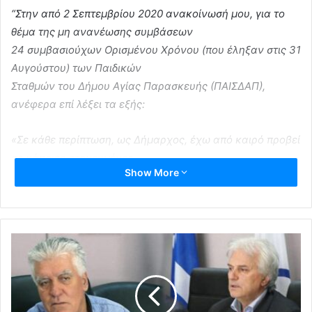
“Στην από 2 Σεπτεμβρίου 2020 ανακοίνωσή μου, για το
θέμα της μη ανανέωσης συμβάσεων
24 συμβασιούχων Ορισμένου Χρόνου (που έληξαν στις 31
Αυγούστου) των Παιδικών
Σταθμών του Δήμου Αγίας Παρασκευής (ΠΑΙΣΔΑΠ),
ανέφερα επί λέξει τα εξής:
«Σε κάθε περίπτωση, ως Δήμαρχος, έχω από καιρό προβεί
σε κάποιες στοχευμένες
Show More
ενέργειες, των οποίων τα αποτελέσματα αναμένω εντός
των προσεχών ημερών, που
θα οδηγήσουν σε όφελος των δημοτών, των ΠΑΙΣΔΑΠ και
των εργαζομένων του.
Όμως, κάθε πράγμα στον καιρό του».
Προφανώς πολλοί δεν το κατάλαβαν ή δε θέλησαν να το
καταλάβουν.