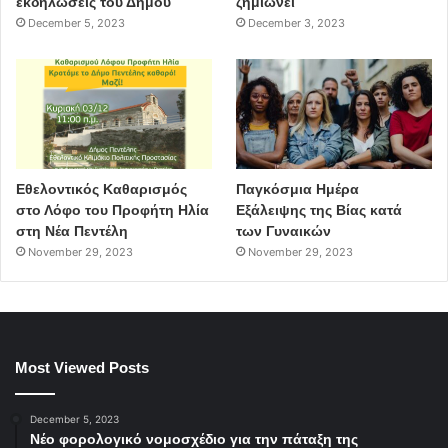
εκδηλώσεις του Δήμου
ζημιώνει
December 5, 2023
December 3, 2023
Εθελοντικός Καθαρισμός
Παγκόσμια Ημέρα
στο Λόφο του Προφήτη Ηλία
Εξάλειψης της Βίας κατά
στη Νέα Πεντέλη
των Γυναικών
November 29, 2023
November 29, 2023
Most Viewed Posts
December 5, 2023
Νέο φορολογικό νομοσχέδιο για την πάταξη της