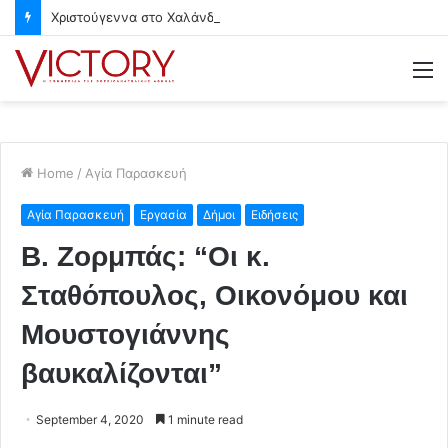
Χριστούγεννα στο Χαλάνδρι- Ολες οι εκδηλώσεις του Δήμου
M
Home
/
Αγία Παρασκευή
Αγία Παρασκευή
Εργασία
Δήμοι
Ειδήσεις
Β. Ζορμπάς: “Οι κ.
Σταθόπουλος, Οικονόμου και
Μουστογιάννης
βαυκαλίζονται”
September 4, 2020
1 minute read