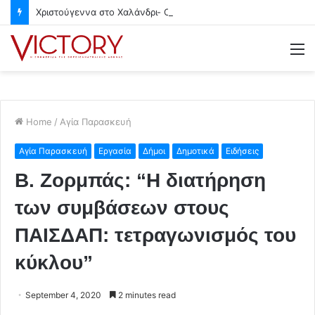
Χριστούγεννα στο Χαλάνδρι- Ολες οι εκδηλώσεις του Δήμου
M
Home
/
Αγία Παρασκευή
Αγία Παρασκευή
Εργασία
Δήμοι
Δημοτικά
Ειδήσεις
Β. Ζορμπάς: “Η διατήρηση
των συμβάσεων στους
ΠΑΙΣΔΑΠ: τετραγωνισμός του
κύκλου”
September 4, 2020
2 minutes read