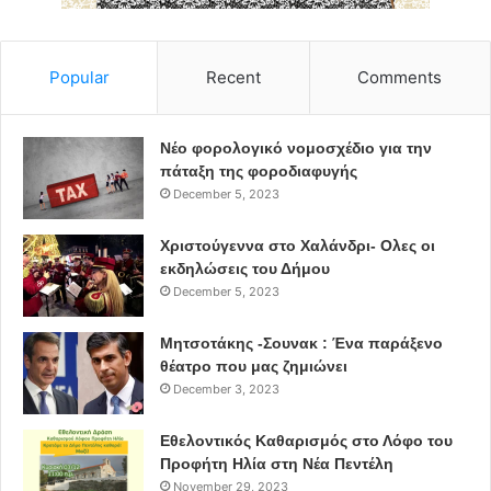
Σημειώνεται ότι το ΔΣ των ΠΑΙΔΣΑΠ
καταψήφισε την εν
λόγω απόφαση
της δημοτικής αρχής για μη ανανέωση
Popular
Recent
Comments
των συμβάσεών τους.
Νέο φορολογικό νομοσχέδιο για την
Βασίλης Ζορμπάς
παιδικοί σταθμοί
πάταξη της φοροδιαφυγής
December 5, 2023
συμβάσεις
ΠΑΙΣΔΑΠ
εργαζόμενοι
Χριστούγεννα στο Χαλάνδρι- Ολες οι
εκδηλώσεις του Δήμου
December 5, 2023
Μητσοτάκης -Σουνακ : Ένα παράξενο
θέατρο που μας ζημιώνει
December 3, 2023
Εθελοντικός Καθαρισμός στο Λόφο του
Προφήτη Ηλία στη Νέα Πεντέλη
November 29, 2023