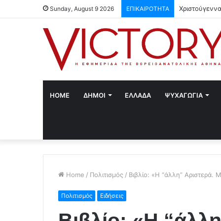
Χριστούγεννα
Sunday, August 9 2026
ΕΠΙΚΑΙΡΟΤΗΤΑ
HOME
ΔΗΜΟΙ
ΕΛΛΑΔΑ
ΨΥΧΑΓΩΓΙΑ
Home
/
Πολιτισμός
/
Βιβλίο: «Η “άλλη” Αριστερά.
Πολιτισμός
Ειδήσεις
Βιβλίο: «Η “άλλη