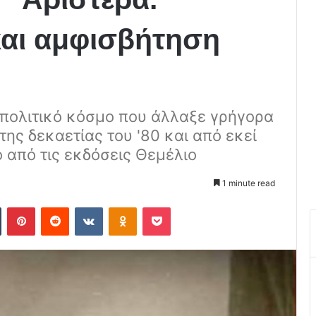
και αμφισβήτηση
ν πολιτικό κόσμο που άλλαξε γρήγορα
της δεκαετίας του '80 και από εκεί
 από τις εκδόσεις Θεμέλιο
1 minute read
Tumblr
Pinterest
Reddit
VKontakte
Odnoklassniki
Pocket