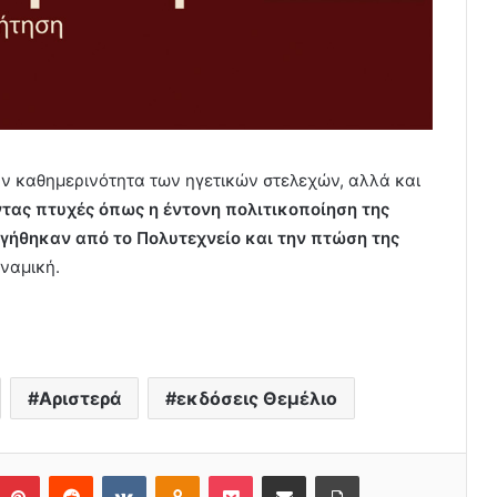
ην καθημερινότητα των ηγετικών στελεχών, αλλά και
τας πτυχές όπως η έντονη πολιτικοποίηση της
ργήθηκαν από το Πολυτεχνείο και την πτώση της
υναμική.
Αριστερά
εκδόσεις Θεμέλιο
Pinterest
Reddit
VKontakte
Odnoklassniki
Pocket
Share via Email
Print