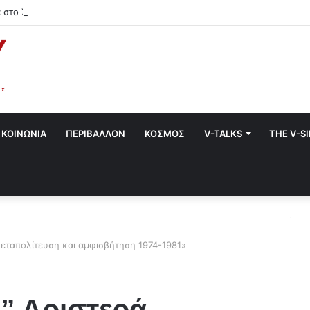
 στο Χαλάνδρι- Ολες οι εκδηλώσεις του Δήμου
ΚΟΙΝΩΝΙΑ
ΠΕΡΙΒΑΛΛΟΝ
ΚΟΣΜΟΣ
V-TALKS
THE V-S
 Μεταπολίτευση και αμφισβήτηση 1974-1981»
” Αριστερά.