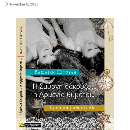
November 8, 2023
Γιάννης Μακριδάκης θέτει στο κέντρο της πλοκής έναν
φάρο. Φάρος που έχοντας χάσει την αίγλη του, υπό το
βάρος των συντριπτικών τεχνολογικών εξελίξεων στη
ναυσιπλοΐα, ετοιμάζεται να εγκαταλείψει τα εγκόσμια.
Είναι ο φάρος στον οποίο επιστρέφει μετά από τριάντα
και πλέον χρόνια ο Μάριος Τσόχος, γιος του παλαιού
φαροφύλακα και πολύ γνωστός από την τηλεόραση
μετεωρολόγος. Εκείνο που κυριαρχεί στην αφήγηση είναι
η σκοτεινή πλευρά του μικρόκοσμου της ελληνικής
περιφέρειας: τα κακά πάθη της απομονωμένης
κοινότητας, που αν και δημοσίως παραμένουν
ανομολόγητα, δεν παύουν να ασκούν καταλυτική
επίδραση στους πάντες. Γυρίζοντας στο νησί, στον φάρο
και στα παιδικά του χρόνια, ο Μάριος θα ανακαλύψει
μέσα από τα μισόλογα και τους υπαινιγμούς των
παλαιότερων τα ημαρτημένα του πατέρα του. Παρόλα
αυτά, ο έρωτας που έφερε τον Μάριο στον γενέθλιο τόπο