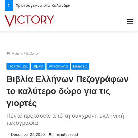
Χριστούγεννα στο Χαλάνδρι- Ολες οι εκδηλώσεις του Δήμου
M
Home
/
Βιβλίο
Πολιτισμός
Βιβλίο
Ψυχαγωγία
Ειδήσεις
Βιβλία Ελλήνων Πεζογράφων
το καλύτερο δώρο για τις
γιορτές
Πέντε προτάσεις από τη σύγχρονη ελληνική
πεζογραφία
December 27, 2020
4 minutes read