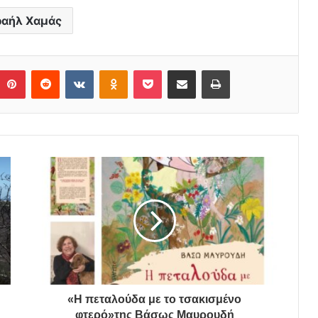
ραήλ Χαμάς
Pinterest
Reddit
VKontakte
Odnoklassniki
Pocket
Share via Email
Print
«Η πεταλούδα με το τσακισμένο
φτερό»της Βάσως Μαυρουδή