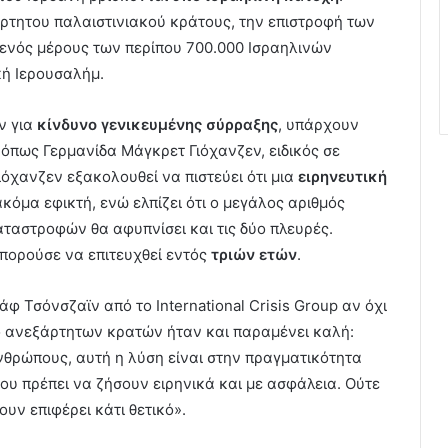
άρτητου παλαιστινιακού κράτους, την επιστροφή των
ενός μέρους των περίπου 700.000 Ισραηλινών
κή Ιερουσαλήμ.
ν για
κίνδυνο γενικευμένης σύρραξης
, υπάρχουν
, όπως Γερμανίδα Μάγκρετ Γιόχανζεν, ειδικός σε
όχανζεν εξακολουθεί να πιστεύει ότι μια
ειρηνευτική
ακόμα εφικτή, ενώ ελπίζει ότι ο μεγάλος αριθμός
αστροφών θα αφυπνίσει και τις δύο πλευρές.
πορούσε να επιτευχθεί εντός
τριών ετών
.
άφ Τσόνσζαϊν από το International Crisis Group αν όχι
δύο ανεξάρτητων κρατών ήταν και παραμένει καλή:
νθρώπους, αυτή η λύση είναι στην πραγματικότητα
ου πρέπει να ζήσουν ειρηνικά και με ασφάλεια. Ούτε
ουν επιφέρει κάτι θετικό».