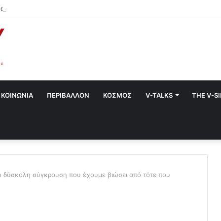
α στο Χαλάνδρι- Ολες οι εκδηλώσεις του Δήμου
ΚΟΙΝΩΝΙΑ
ΠΕΡΙΒΑΛΛΟΝ
ΚΟΣΜΟΣ
V-TALKS
THE V-S
πιο δύσκολη σύγκρουση που έχουμε βιώσει από τότε που