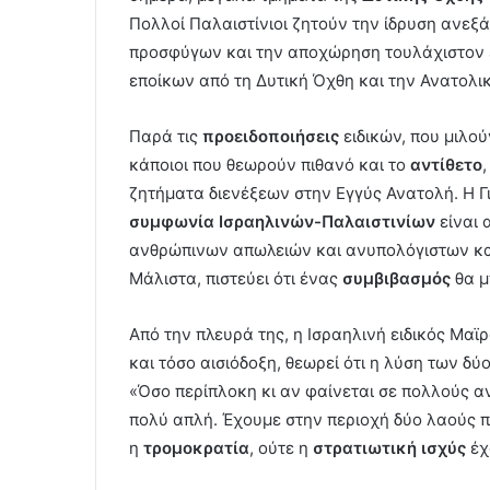
Πολλοί Παλαιστίνιοι ζητούν την ίδρυση ανεξ
προσφύγων και την αποχώρηση τουλάχιστον 
εποίκων από τη Δυτική Όχθη και την Ανατολι
Παρά τις
προειδοποιήσεις
ειδικών, που μιλού
κάποιοι που θεωρούν πιθανό και το
αντίθετο
ζητήματα διενέξεων στην Εγγύς Ανατολή. Η Γι
συμφωνία Ισραηλινών-Παλαιστινίων
είναι 
ανθρώπινων απωλειών και ανυπολόγιστων κατ
Μάλιστα, πιστεύει ότι ένας
συμβιβασμός
θα μ
Από την πλευρά της, η Ισραηλινή ειδικός Μαϊρ
και τόσο αισιόδοξη, θεωρεί ότι η λύση των 
«Όσο περίπλοκη κι αν φαίνεται σε πολλούς α
πολύ απλή. Έχουμε στην περιοχή δύο λαούς π
η
τρομοκρατία
, ούτε η
στρατιωτική ισχύς
έχ