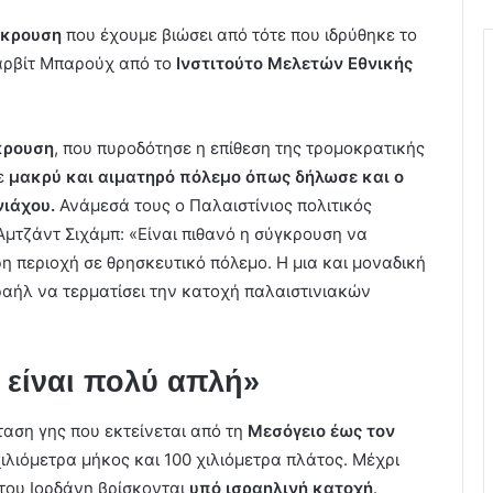
γκρουση
που έχουμε βιώσει από τότε που ιδρύθηκε το
Σαρβίτ Μπαρούχ από το
Ινστιτούτο Μελετών Εθνικής
κρουση
, που πυροδότησε η επίθεση της τρομοκρατικής
σε
μακρύ και αιματηρό πόλεμο όπως δήλωσε και ο
ιάχου.
Ανάμεσά τους ο Παλαιστίνιος πολιτικός
μτζάντ Σιχάμπ: «Είναι πιθανό η σύγκρουση να
η περιοχή σε θρησκευτικό πόλεμο. Η μια και μοναδική
σραήλ να τερματίσει την κατοχή παλαιστινιακών
 είναι πολύ απλή»
κταση γης που εκτείνεται από τη
Μεσόγειο έως τον
ιλιόμετρα μήκος και 100 χιλιόμετρα πλάτος. Μέχρι
του Ιορδάνη βρίσκονται
υπό ισραηλινή κατοχή
.