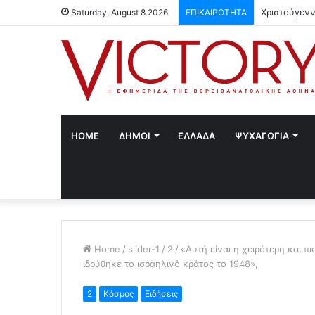
Χριστούγενν
Saturday, August 8 2026
ΕΠΙΚΑΙΡΟΤΗΤΑ
HOME
ΔΗΜΟΙ
ΕΛΛΑΔΑ
ΨΥΧΑΓΩΓΙΑ
Home
/
slider-1
/
2
/
«Αυτή είναι η χειρότερη και 
ιδρύθηκε το ισραηλινό κράτος το 1948»,
2
Κόσμος
Ειδήσεις