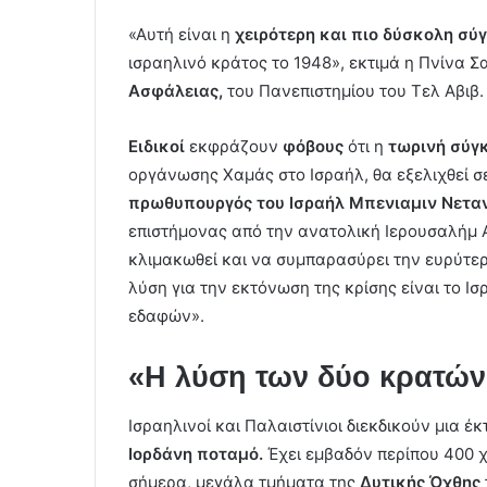
«Αυτή είναι η
χειρότερη και πιο δύσκολη σύ
ισραηλινό κράτος το 1948», εκτιμά η Πνίνα 
Ασφάλειας,
του Πανεπιστημίου του Τελ Αβιβ.
Ειδικοί
εκφράζουν
φόβους
ότι η
τωρινή σύγ
οργάνωσης Χαμάς στο Ισραήλ, θα εξελιχθεί 
πρωθυπουργός του Ισραήλ Μπενιαμιν Νεταν
επιστήμονας από την ανατολική Ιερουσαλήμ Α
κλιμακωθεί και να συμπαρασύρει την ευρύτερ
λύση για την εκτόνωση της κρίσης είναι το Ι
εδαφών».
«Η λύση των δύο κρατών
Ισραηλινοί και Παλαιστίνιοι διεκδικούν μια έ
Ιορδάνη ποταμό.
Έχει εμβαδόν περίπου 400 χ
σήμερα, μεγάλα τμήματα της
Δυτικής Όχθης