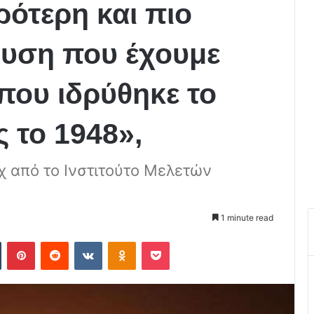
ιρότερη και πιο
υση που έχουμε
που ιδρύθηκε το
 το 1948»,
χ από το Ινστιτούτο Μελετών
1 minute read
Tumblr
Pinterest
Reddit
VKontakte
Odnoklassniki
Pocket