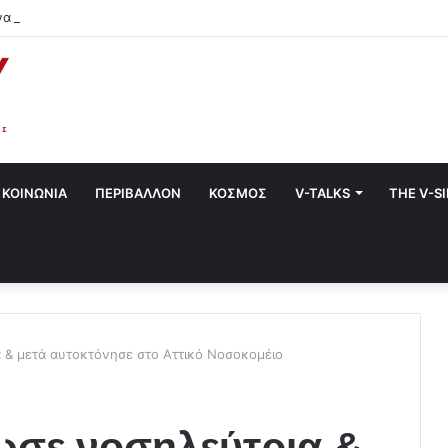
να στο Χαλάνδρι- Ολες οι εκδηλώσεις του Δήμου
ΚΟΙΝΩΝΙΑ
ΠΕΡΙΒΑΛΛΟΝ
ΚΟΣΜΟΣ
V-TALKS
THE V-S
 & μετά αυτοκτόνησε στο Αττικό Νοσοκομέιο
ωσε νοσηλεύτρια &