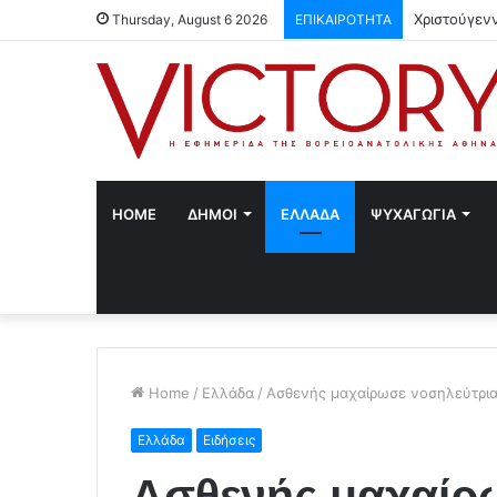
Χριστούγεν
Thursday, August 6 2026
ΕΠΙΚΑΙΡΟΤΗΤΑ
HOME
ΔΗΜΟΙ
ΕΛΛΑΔΑ
ΨΥΧΑΓΩΓΙΑ
Home
/
Ελλάδα
/
Ασθενής μαχαίρωσε νοσηλεύτρια
Ελλάδα
Ειδήσεις
Ασθενής μαχαίρ