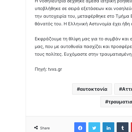
Η νοσηλεύτρια δέχθηκε άμεσα ιατρική βοήθε
υποβλήθηκε σε σειρά εξετάσεων και νοσηλεύε
την αυτοχειρία του, μεταφέρθηκε στο Τμήμα 
θάνατός του. Η Ελληνική Αστυνομία έχει ήδη 
Εκφράζουμε τη θλίψη μας για το συμβάν και
μας, που με αυτοθυσία πασχίζει και προσφέρε
τους πολίτες. Ευχόμαστε στην τραυματισμένη
Πηγή: tvxs.gr
αυτοκτονία
Αττ
τραυματι
Facebook
Twitter
LinkedIn
Tumblr
Share