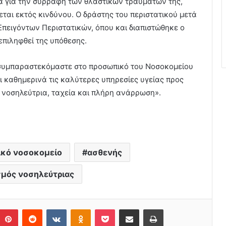
ια για την συρραφή των θλαστικών τραυμάτων της,
ται εκτός κινδύνου. Ο δράστης του περιστατικού μετά
Επειγόντων Περιστατικών, όπου και διαπιστώθηκε ο
επιληφθεί της υπόθεσης.
 συμπαραστεκόμαστε στο προσωπικό του Νοσοκομείου
ι καθημερινά τις καλύτερες υπηρεσίες υγείας προς
 νοσηλεύτρια, ταχεία και πλήρη ανάρρωση».
ικό νοσοκομείο
ασθενής
σμός νοσηλεύτριας
Pinterest
Reddit
VKontakte
Odnoklassniki
Pocket
Share via Email
Print