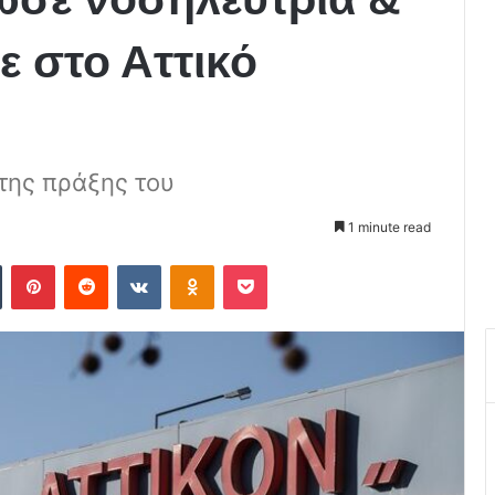
ε στο Αττικό
της πράξης του
1 minute read
Tumblr
Pinterest
Reddit
VKontakte
Odnoklassniki
Pocket