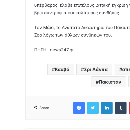
υπέρβαρος, έλαβε επιτέλους ιατρική έγκριση 
βρει συντροφιά και καλύτερες συνθήκες.
Τον Μάιο, το Ανώτατο Δικαστήριο του Πακιστ
Zoo λόγω των άθλιων συνθηκών του.
ΠΗΓΗ: news247.gr
Κααβά
Σρι Λάνκα
απ
Πακιστάν
Facebook
Twitter
LinkedIn
Tumblr
Share