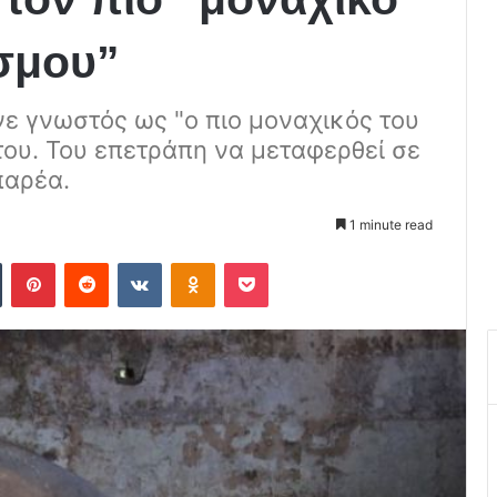
σμου”
νε γνωστός ως "ο πιο μοναχικός του
του. Του επετράπη να μεταφερθεί σε
παρέα.
1 minute read
Tumblr
Pinterest
Reddit
VKontakte
Odnoklassniki
Pocket