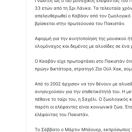
Γνωστός ως ο πιο μοναχικός ελέφαντας του Π
33 ετών από τη Σρι Λάνκα. Τα τελευταία χρό
απελευθερωθεί ο Καβάαν από τον ζωολογικό 
βρίσκεται στην πρωτεύουσα του Πακιστάν.
Αφορμή για την κινητοποίηση της μουσικού ή
ολομόναχος και δεμένος με αλυσίδες σε ένα 
Ο Κααβάν είχε πρωτοφτάσει στο Πακιστάν ότα
πρώην δικτάτορα, στρατηγό Ζία Ούλ Χακ, σύ
Από το 2002 άρχισαν να τον δένουν με αλυσί
ανησυχούσαν για την επιθετικότητά του. Η μ
πέθανε το ταίρι του, η Σαχέλι. Ο ζωολογικός
παρότι οι ελέφαντες είναι κοινωνικά ζώα. Έτ
ελέφαντας του Πακιστάν.
Το Σάββατο ο Μάρτιν Μπάουερ, εκπρόσωπος το