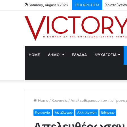
Χριστούγενν
Saturday, August 8 2026
ΕΠΙΚΑΙΡΟΤΗΤΑ
HOME
ΔΗΜΟΙ
ΕΛΛΑΔΑ
ΨΥΧΑΓΩΓΙΑ
Home
/
Κοινωνία
/
Απελευθέρωσαν τον πιο “μοναχ
Κοινωνία
Ακτιβισμός
Αλληλεγγύη
Ειδήσεις
Απελευθέρωσαν 