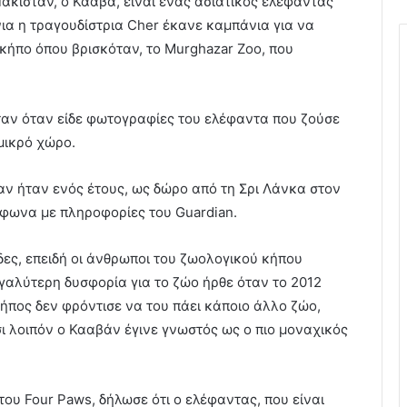
ακιστάν, ο Κααβά, είναι ένας ασιατικός ελέφαντας
νια η τραγουδίστρια Cher έκανε καμπάνια για να
κήπο όπου βρισκόταν, το Murghazar Zoo, που
ταν όταν είδε φωτογραφίες του ελέφαντα που ζούσε
μικρό χώρο.
ν ήταν ενός έτους, ως δώρο από τη Σρι Λάνκα στον
μφωνα με πληροφορίες του Guardian.
δες, επειδή οι άνθρωποι του ζωολογικού κήπου
εγαλύτερη δυσφορία για το ζώο ήρθε όταν το 2012
 κήπος δεν φρόντισε να του πάει κάποιο άλλο ζώο,
σι λοιπόν ο Κααβάν έγινε γνωστός ως ο πιο μοναχικός
υ Four Paws, δήλωσε ότι ο ελέφαντας, που είναι