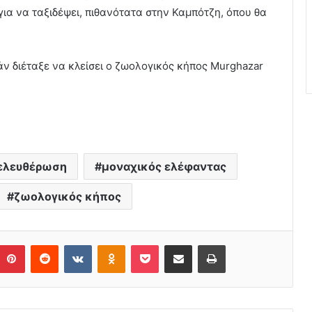
για να ταξιδέψει, πιθανότατα στην Καμπότζη, όπου θα
άν διέταξε να κλείσει ο ζωολογικός κήπος Murghazar
ελευθέρωση
μοναχικός ελέφαντας
ζωολογικός κήπος
Pinterest
Reddit
VKontakte
Odnoklassniki
Pocket
Share via Email
Print