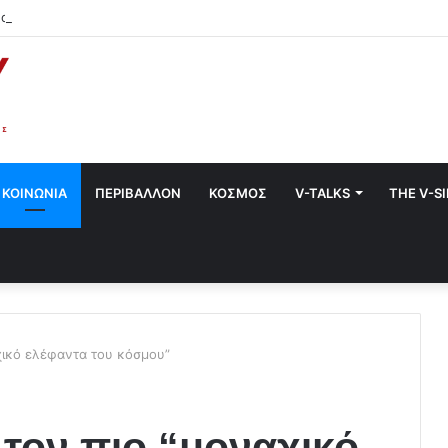
α στο Χαλάνδρι- Ολες οι εκδηλώσεις του Δήμου
ΚΟΙΝΩΝΙΑ
ΠΕΡΙΒΑΛΛΟΝ
ΚΟΣΜΟΣ
V-TALKS
THE V-S
ικό ελέφαντα του κόσμου”
τον πιο “μοναχικό