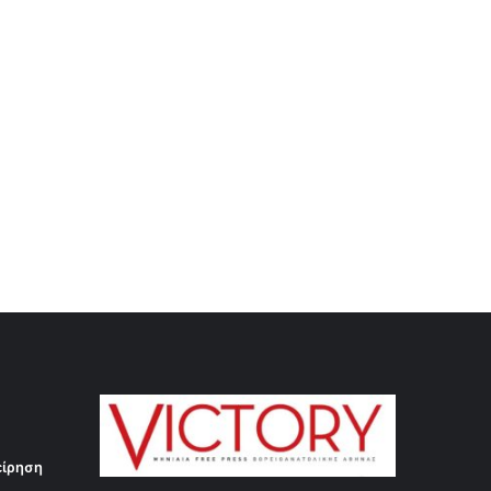
είρηση