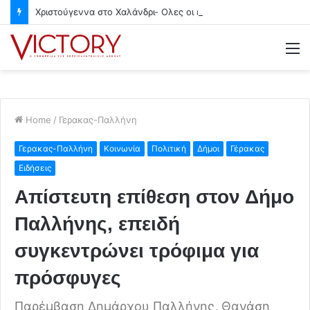
Χριστούγεννα στο Χαλάνδρι- Ολες οι εκδηλώσεις του Δήμου
M
Home
/
Γερακας-Παλλήνη
Γερακας-Παλλήνη
Κοινωνία
Πολιτική
Δήμοι
Γέρακας
Ειδήσεις
Απίστευτη επίθεση στον Δήμο
Παλλήνης, επειδή
συγκεντρώνει τρόφιμα για
πρόσφυγες
Παρέμβαση Δημάρχου Παλλήνης, Θανάση