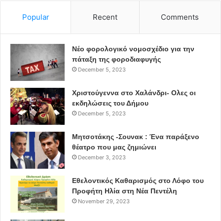
Popular
Recent
Comments
« Είναι αρκετά υποκριτικό όταν εμείς έχουμε ως στάση
ζωής τον αντιρατσισμό, να έρχεται κατά περίπτωση,
Νέο φορολογικό νομοσχέδιο για την
σύσσωμη η αντιπολίτευση, να λέει να καταδικάσουμε,
πάταξη της φοροδιαφυγής
μόνο για αυτό το σχόλιο, τις δηλώσεις της κας Μακρή.
December 5, 2023
Δεν είδα πουθενά αλλού να ανθίστανται, να
επαναστατούν και να ζητούν καταδίκη δηλώσεων της».
Χριστούγεννα στο Χαλάνδρι- Ολες οι
εκδηλώσεις του Δήμου
Ο Δήμαρχος Παλλήνης στηλίτευσε και το γεγονός ότι
December 5, 2023
«την αίτηση, υπέγραφαν και δυο δημοτικοί σύμβουλοι, ο
Μητσοτάκης -Σουνακ : Ένα παράξενο
πρώην Δήμαρχος κ. Κωνσταντάς και ο Θ. Σμυρλιάδης που
θέατρο που μας ζημιώνει
εκλέχθηκαν με την κα Μακρή και στη συνέχεια
December 3, 2023
ανεξαρτητοποιήθηκαν. Δεν ήξεραν ένα χρόνο πριν τις
απόψεις της; Τότε ήταν λάβροι υπέρ της υποψηφιότητας
Εθελοντικός Καθαρισμός στο Λόφο του
της. Αν κατάφερναν να εκλέξουν την κα Μακρή τι θα
Προφήτη Ηλία στη Νέα Πεντέλη
November 29, 2023
λέγανε;»