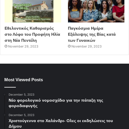
Παλλήνη
Αντιδράσεις
ρατσισμός
Θανάσης Ζούτσος
Εθελοντικός Καθαρισμός
Παγκόσμια Ημέρα
συγκέντρωση τροφίμων για πρόσφυγες
στο Λόφο του Προφήτη Ηλία
Εξάλειψης της Βίας κατά
στη Νέα Πεντέλη
των Γυναικών
November 29, 2023
November 29, 2023
Most Viewed Posts
December 5, 2023
Νέο φορολογικό νομοσχέδιο για την πάταξη της
φοροδιαφυγής
December 5, 2023
Χριστούγεννα στο Χαλάνδρι- Ολες οι εκδηλώσεις του
Δήμου