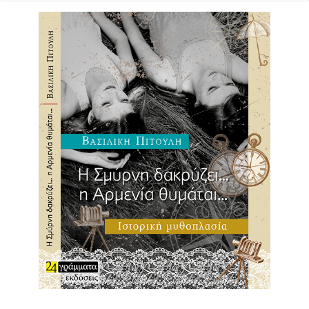
Δημοτικό Συμβούλιο, απόφαση καταδίκης της δημοτικής
συμβούλου Ραχήλ Μακρή για το σχόλιο που ανάρτησε,
κατά του διεθνή μπασκετμπολίστα Γ. Αντετοκούνμπο, με
αφορμή τη δήλωση του τελευταίου, ότι στην Ελλάδα,
βίωσε «ρατσιστική αντιμετώπιση». Συγκεκριμένα, η Ρ.
Μακρή έγραψε «πάρε τον πούλο και φέρε την
υπηκοότητα πίσω».
«Έχουμε ως στάση ζωής τον αντιρατσισμό-
Υποκριτική η στάση της αντιπολίτευσης»
Η παράταξη Ζούτσου είχε απορρίψει τότε το αίτημα της
αντιπολίτευσης. Ο κ. Ζούτσος εξήγησε ότι «ήταν άλλο ότι
οι δηλώσεις ήταν απαράδεκτες, κάτι με το οποίο
συμφωνώ κι εγώ κι άλλο ο τρόπος με τον οποίο η
αντιπολίτευση ομαδοποιήθηκε για να δημιουργήσει
πρόβλημα στη διοίκηση. Δεν ήταν η μόνη αφορμή για να
καταδικάσει κανείς τις απόψεις της κας Μακρή.»