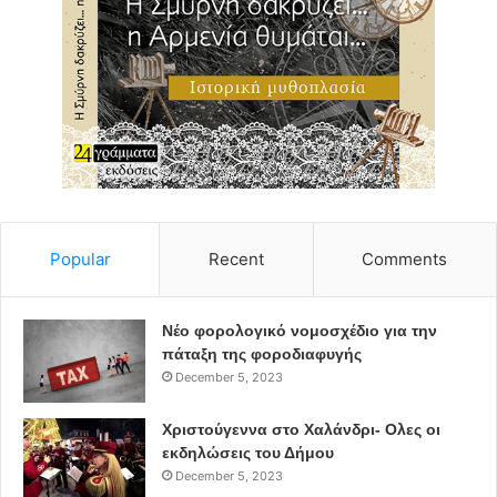
1981 έως τις 2 Ιουλίου 1989 και από τις 13 Οκτωβρίου
1993 έως τις 17 Ιανουαρίου 1996, οπότε υπέβαλε την
παραίτησή του για λόγους υγείας. Συνολικά
παρέμεινε στο τιμόνι της χώρας 10 χρόνια (παρά 15
ημέρες), γεγονός που τον κατατάσσει στην τέταρτη
θέση του πίνακα με τους μακροβιότερους Έλληνες
πρωθυπουργούς, πίσω από τον Κωνσταντίνο
Καραμανλή, τον Ελευθέριο Βενιζέλο και τον Χαρίλαο
Τρικούπη.
Popular
Recent
Comments
Τα πρώτα χρόνια και η φυγή
Νέο φορολογικό νομοσχέδιο για την
από την Ελλάδα
πάταξη της φοροδιαφυγής
December 5, 2023
Ο Ανδρέας Παπανδρέου γεννήθηκε στη Χίο, στις 5
Φεβρουαρίου 1919, όπου υπηρετούσε ο πατέρας του
Χριστούγεννα στο Χαλάνδρι- Ολες οι
εκδηλώσεις του Δήμου
Γεώργιος Παπανδρέου, ως γενικός διοικητής των
December 5, 2023
Νήσων του Αιγαίου , διορισμένος από την κυβέρνηση