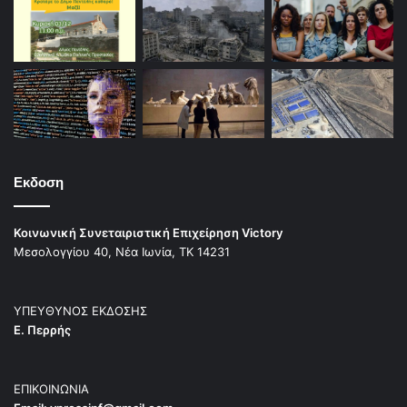
Την περίοδο 1959-1960 επισκέφθηκε την Ελλάδα με
αποστολή των ιδρυμάτων Φουλμπράιτ και
Γκουγκενχάιμ, για να μελετήσει την ελληνική
οικονομία. Προσκλήθηκε τότε από τον πρωθυπουργό
Κωνσταντίνο Καραμανλή και ανέλαβε την διεύθυνση
του Κέντρου Οικονομικών Ερευνών (1960-1964), το
οποίο με δική του εισήγηση μετεξελίχθηκε στο Κέντρο
Εκδοση
Προγραμματισμού και Οικονομικών Ερευνών (ΚΕΠΕ).
Συγχρόνως διετέλεσε οικονομικός σύμβουλος τής
Τράπεζας της Ελλάδος έως το 1962.
Κοινωνική Συνεταιριστική Επιχείρηση Victory
Μεσολογγίου 40, Νέα Ιωνία, ΤΚ 14231
Τα χρόνια εκείνα έκανε τα πρώτα του βήματα στην
πολιτική, μέσα από τις τάξεις της Ένωσης Κέντρου.
ΥΠΕΥΘΥΝΟΣ ΕΚΔΟΣΗΣ
Στις εκλογές της 16ης Φεβρουαρίου 1964, τις οποίες
Ε. Περρής
κέρδισε θριαμβευτικά η Ένωση Κέντρου με ποσοστό
52,72%, έθεσε για πρώτη φορά υποψηφιότητα για
ΕΠΙΚΟΙΝΩΝΙΑ
βουλευτής και εξελέγη πανηγυρικά στην περιφέρεια