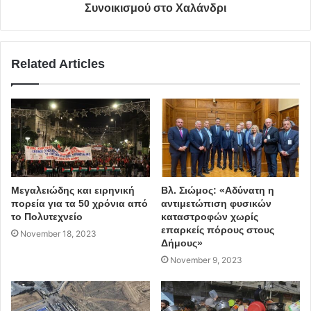
Συνοικισμού στο Χαλάνδρι
Related Articles
Ο Ανδρέας Παπανδρέου σφράγισε με την παρουσία
και την πολιτική του δράση την περίοδο της
Μεγαλειώδης και ειρηνική
Βλ. Σιώμος: «Αδύνατη η
πορεία για τα 50 χρόνια από
αντιμετώπιση φυσικών
Μεταπολίτευσης και αναδείχθηκε ένας από τους πιο
το Πολυτεχνείο
καταστροφών χωρίς
επιδραστικούς πολιτικούς στην νεότερη ιστορία της
επαρκείς πόρους στους
November 18, 2023
Ελλάδας.
Δήμους»
November 9, 2023
Οικονομολόγος διεθνούς φήμης, με θητεία σε
αμερικάνικα και ευρωπαϊκά πανεπιστήμια,