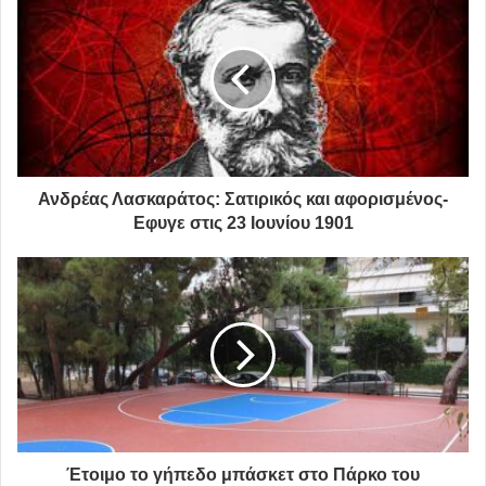
Με αφορμή την συμπλήρωση 24 χρόνων από το θάνατο
του, το News247.gr έκανε ένα εκτενές αφιέρωμα το
Ανδρέας Λασκαράτος: Σατιρικός και αφορισμένος-
οποίο σας παρουσιάζουμε παρακάτω:
Εφυγε στις 23 Ιουνίου 1901
Ανδρέας Παπανδρέου
Σαν σήμερα στις 23 Ιουνίου 1996 έφυγε από τη ζωή
ο Ανδρέας Παπανδρέου, ο πολιτικός που αρνήθηκε να
συμβιβαστεί, ρίσκαρε και έχτισε από το μηδέν μία σχέση
με τους πολίτες, οι οποίοι τον εμπιστεύτηκαν και τον
οδήγησαν στην εξουσία
Έτοιμο το γήπεδο μπάσκετ στο Πάρκο του