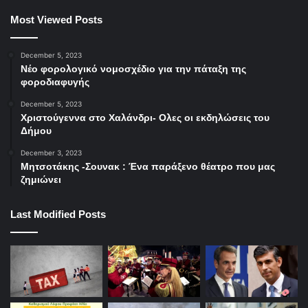
και Μπέρκλεϊ, στο οποίο διετέλεσε κοσμήτορας της
Most Viewed Posts
οικονομικής σχολής (1956-1959).
December 5, 2023
Το 1941, σε ηλικία 22 ετών, νυμφεύτηκε για πρώτη
Νέο φορολογικό νομοσχέδιο για την πάταξη της
φορά με την μετέπειτα ψυχίατρο Χριστίνα Ρασσιά,
φοροδιαφυγής
ένα γάμος που θα κρατήσει 10 χρόνια και θα
December 5, 2023
καταλήξει σε διαζύγιο. Εν τω μεταξύ είχε γνωρίσει
Χριστούγεννα στο Χαλάνδρι- Ολες οι εκδηλώσεις του
Δήμου
την νεαρή Μαργαρίτα Τσαντ, την οποία θα νυμφευτεί
τον ίδιο χρόνο και μαζί της θα αποκτήσει τέσσερα
December 3, 2023
Μητσοτάκης -Σουνακ : Ένα παράξενο θέατρο που μας
παιδιά: τον Γιώργο (γεν. 1952), την Σοφία (γεν. 1954),
ζημιώνει
τον Νίκο (γεν.1956) και τον Ανδρέα (γεν.1959).
Last Modified Posts
Η ανάμιξη στην πολιτική
ΑΡΙΣΤΟΤΕΛΗΣ ΣΑΡΡΗΚΩΣΤΑΣ/ΑΡΧΕΙΟ ΕΡΤ