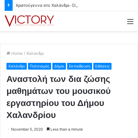
Χριστούγεννα στο Χαλάνδρι- Ολες οι εκδηλώσεις του Δήμου
M
Home
/
Χαλάνδρι
Χαλάνδρι
Πολιτισμός
Δήμοι
Εκπαίδευση
Ειδήσεις
Αναστολή των δια ζώσης
μαθημάτων του μουσικού
εργαστηρίου του Δήμου
Χαλανδρίου
November 5, 2020
Less than a minute