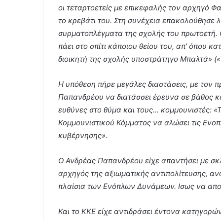
οι τεταρτοετείς με επικεφαλής τον αρχηγό 
το κρεβάτι του. Στη συνέχεια επακολούθησε 
συρματοπλέγματα της σχολής του πρωτοετή. 
πάει στο σπίτι κάποιου θείου του, απ’ όπου κα
διοικητή της σχολής υποστράτηγο Μπαλτά» («Τ
Η υπόθεση πήρε μεγάλες διαστάσεις, με τον
Παπανδρέου να διατάσσει έρευνα σε βάθος κα
ευθύνες στο θύμα και τους… κομμουνιστές: «Τ
Κομμουνιστικού Κόμματος να αλώσει τις Ενο
κυβέρνησης».
Ο Ανδρέας Παπανδρέου είχε απαντήσει με σκ
αρχηγός της αξιωματικής αντιπολίτευσης, αν
πλαίσια των Ενόπλων Δυνάμεων. Ισως να αποδί
Και το ΚΚΕ είχε αντιδράσει έντονα κατηγορώ