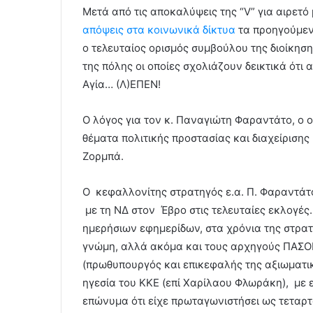
Μετά από τις αποκαλύψεις της “
V
” για αιρετ
απόψεις στα κοινωνικά δίκτυα
τα προηγούμενα
ο τελευταίος ορισμός συμβούλου της διοίκησ
της πόλης οι οποίες σχολιάζουν δεικτικά ότι
Αγία… (Λ)ΕΠΕΝ!
Ο λόγος για τον κ. Παναγιώτη Φαραντάτο, ο 
θέματα πολιτικής προστασίας και διαχείριση
Ζορμπά.
Ο κεφαλλονίτης στρατηγός ε.α. Π. Φαραντάτ
με τη ΝΔ στον Έβρο στις τελευταίες εκλογέ
ημερήσιων εφημερίδων, στα χρόνια της στρατ
γνώμη, αλλά ακόμα και τους αρχηγούς ΠΑΣ
(πρωθυπουργός και επικεφαλής της αξιωματική
ηγεσία του ΚΚΕ (επί Χαρίλαου Φλωράκη), με 
επώνυμα ότι είχε πρωταγωνιστήσει ως τεταρ