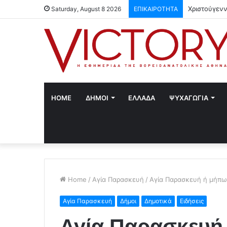
Χριστούγενν
Saturday, August 8 2026
ΕΠΙΚΑΙΡΟΤΗΤΑ
HOME
ΔΗΜΟΙ
ΕΛΛΑΔΑ
ΨΥΧΑΓΩΓΙΑ
Home
/
Αγία Παρασκευή
/
Αγία Παρασκευή ή μήπω
Αγία Παρασκευή
Δήμοι
Δημοτικά
Ειδήσεις
Αγία Παρασκευή