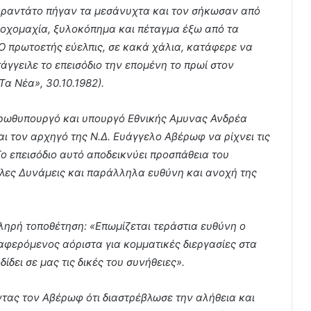
Φαραντάτο πήγαν τα μεσάνυχτα και τον σήκωσαν από
λοχομαχία, ξυλοκόπημα και πέταγμα έξω από τα
Ο πρωτοετής εύελπις, σε κακά χάλια, κατάφερε να
τάγγειλε το επεισόδιο την επομένη το πρωί στον
α Νέα», 30.10.1982).
 πρωθυπουργό και υπουργό Εθνικής Αμυνας Ανδρέα
ι τον αρχηγό της Ν.Δ. Ευάγγελο Αβέρωφ να ρίχνει τις
ο επεισόδιο αυτό αποδεικνύει προσπάθεια του
πλες Δυνάμεις και παράλληλα ευθύνη και ανοχή της
ληρή τοποθέτηση: «Επωμίζεται τεράστια ευθύνη ο
αφερόμενος αόριστα για κομματικές διεργασίες στα
δει σε μας τις δικές του συνήθειες».
ντας τον Αβέρωφ ότι διαστρέβλωσε την αλήθεια και