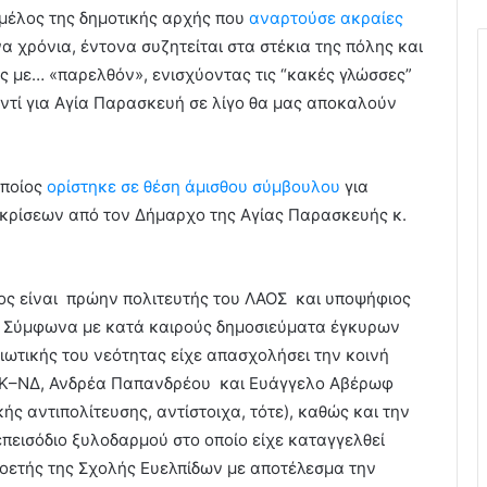
ό μέλος της δημοτικής αρχής που
αναρτούσε ακραίες
 χρόνια, έντονα συζητείται στα στέκια της πόλης και
ης με… «παρελθόν», ενισχύοντας τις “κακές γλώσσες”
 αντί για Αγία Παρασκευή σε λίγο θα μας αποκαλούν
οποίος
ορίστηκε σε θέση άμισθου σύμβουλου
για
ς κρίσεων από τον Δήμαρχο της Αγίας Παρασκευής κ.
ος είναι πρώην πολιτευτής του ΛΑΟΣ και υποψήφιος
ς. Σύμφωνα με κατά καιρούς δημοσιεύματα έγκυρων
ιωτικής του νεότητας είχε απασχολήσει την κοινή
ΟΚ–ΝΔ, Ανδρέα Παπανδρέου και Ευάγγελο Αβέρωφ
ς αντιπολίτευσης, αντίστοιχα, τότε), καθώς και την
επεισόδιο ξυλοδαρμού στο οποίο είχε καταγγελθεί
τοετής της Σχολής Ευελπίδων με αποτέλεσμα την