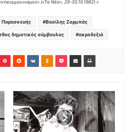
αντικομμουνισμού» («Τα Νέα», 29-30.10.1982).»
ς Παρασκευής
Βασίλης Ζορμπάς
σθος δημοτικός σύμβουλος
ακροδεξιά
Pinterest
Reddit
VKontakte
Odnoklassniki
Pocket
Share via Email
Print