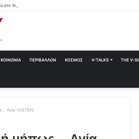
α στο Χαλάνδρι- Ολες οι εκδηλώσεις του Δήμου
ΚΟΙΝΩΝΙΑ
ΠΕΡΙΒΑΛΛΟΝ
ΚΟΣΜΟΣ
V-TALKS
THE V-S
ς… Αγία (Λ)ΕΠΕΝ;
 ή μήπως… Αγία