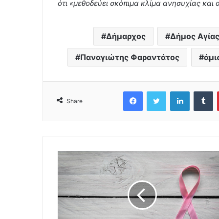
ότι «μεθοδεύει σκόπιμα κλίμα ανησυχίας και 
Δήμαρχος
Δήμος Αγία
Παναγιώτης Φαραντάτος
άμι
Facebook
Twitter
LinkedIn
Tumblr
Share