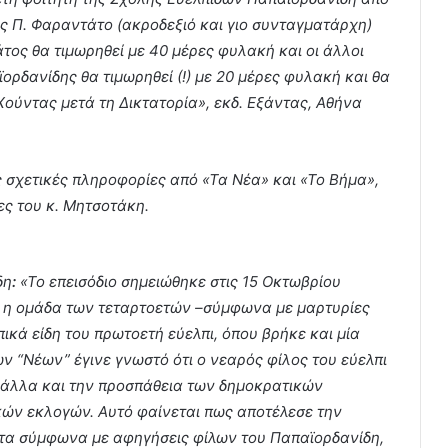
ής Π. Φαραντάτο (ακροδεξιό και γιο συνταγματάρχη)
άτος θα τιμωρηθεί με 40 μέρες φυλακή και οι άλλοι
ορδανίδης θα τιμωρηθεί (!) με 20 μέρες φυλακή και θα
Χούντας μετά τη Δικτατορία», εκδ. Εξάντας, Αθήνα
ις σχετικές πληροφορίες από «Τα Νέα» και «Το Βήμα»,
ες του κ. Μητσοτάκη.
δη
:
«Το επεισόδιο σημειώθηκε στις 15 Οκτωβρίου
ας η ομάδα των τεταρτοετών –σύμφωνα με μαρτυρίες
κά είδη του πρωτοετή εύελπι, όπου βρήκε και μία
ων “Νέων” έγινε γνωστό ότι ο νεαρός φίλος του εύελπι
 άλλα και την προσπάθεια των δημοκρατικών
κών εκλογών. Αυτό φαίνεται πως αποτέλεσε την
ντα σύμφωνα με αφηγήσεις φίλων του Παπαϊορδανίδη,