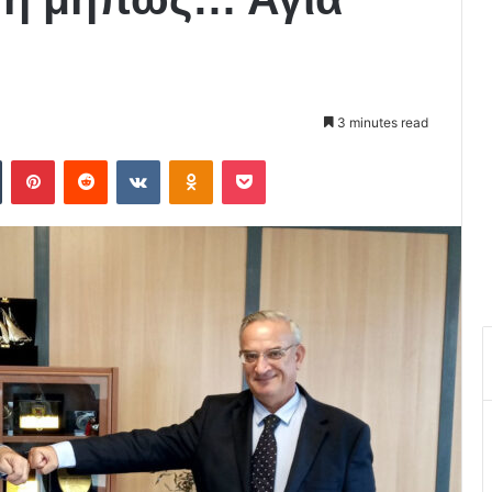
3 minutes read
Tumblr
Pinterest
Reddit
VKontakte
Odnoklassniki
Pocket