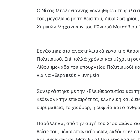
Ο Νίκος Μπελογιάννης γεννήθηκε στη φυλακή 
του, μεγάλωσε με τη θεία του, Διδώ Σωτηρίου,
Χημικών Μηχανικών του Εθνικού Μετσόβιου 
Εργάστηκε στα αναστηλωτικά έργα της Ακρόπ
Πολιτισμού. Επί πολλά χρόνια και μέχρι τη σ
Λίθου (μονάδα του υπουργείου Πολιτισμού) κα
για να «θεραπεύει» μνημεία.
Συνεργάστηκε με την «Ελευθεροτυπία» και τη
«έδεναν» την επικαιρότητα, ελληνική και διεθ
ευρυμάθεια, το χιούμορ, η ευφυΐα και ο ανθρ
Παράλληλα, από την αυγή του 21ου αιώνα ασχ
θείας του, μέσω επανεκδόσεων, εκδόσεων, επ
και συγγραφέας. Μεταξύ άλλων είχε γράψει τα