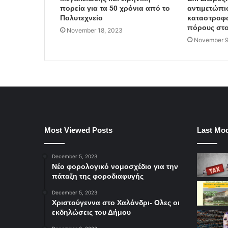
πορεία για τα 50 χρόνια από το
αντιμετώπι
Πολυτεχνείο
καταστροφώ
πόρους στο
November 18, 2023
November 9
Most Viewed Posts
Last Mod
December 5, 2023
Νέο φορολογικό νομοσχέδιο για την
πάταξη της φοροδιαφυγής
December 5, 2023
Χριστούγεννα στο Χαλάνδρι- Ολες οι
εκδηλώσεις του Δήμου