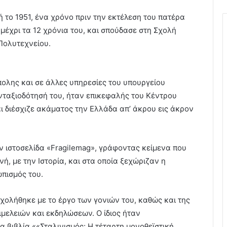
το 1951, ένα χρόνο πριν την εκτέλεση του πατέρα
 μέχρι τα 12 χρόνια του, και σπούδασε στη Σχολή
Πολυτεχνείου.
ολης και σε άλλες υπηρεσίες του υπουργείου
υνταξιοδότησή του, ήταν επικεφαλής του Κέντρου
ι διέσχιζε ακάματος την Ελλάδα απ’ άκρου εις άκρον
ν ιστοσελίδα «Fragilemag», γράφοντας κείμενα που
νή, με την Ιστορία, και στα οποία ξεχώριζαν η
ωπισμός του.
ολήθηκε με το έργο των γονιών του, καθώς και της
ιμελειών και εκδηλώσεων. Ο ίδιος ήταν
 βιβλία ««Σταλινισμός: Η τέταρτη μονοθεϊστική