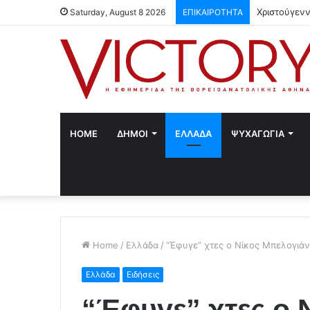
Χριστούγενν
Saturday, August 8 2026
ΕΠΙΚΑΙΡΟΤΗΤΑ
HOME
ΔΗΜΟΙ
ΕΛΛΑΔΑ
ΨΥΧΑΓΩΓΙΑ
Home
/
Ελλάδα
/
“Έφυγε” χτες ο Νίκος Μπελογιά
Ελλάδα
Ειδήσεις
“Έφυγε” χτες ο 