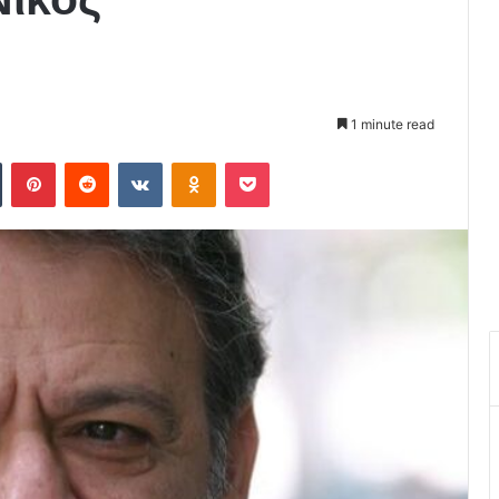
1 minute read
Tumblr
Pinterest
Reddit
VKontakte
Odnoklassniki
Pocket