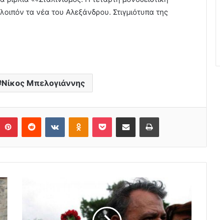
 λοιπόν τα νέα του Αλεξάνδρου. Στιγμιότυπα της
Νίκος Μπελογιάννης
Pinterest
Reddit
VKontakte
Odnoklassniki
Pocket
Share via Email
Print