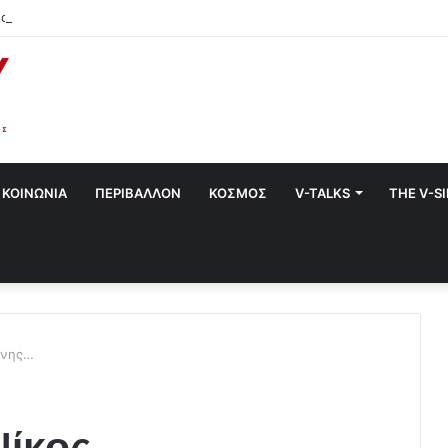
α στο Χαλάνδρι- Ολες οι εκδηλώσεις του Δήμου
ΚΟΙΝΩΝΙΑ
ΠΕΡΙΒΑΛΛΟΝ
ΚΟΣΜΟΣ
V-TALKS
THE V-S
ννης…
Νίκος