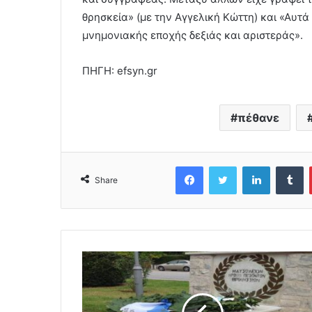
θρησκεία» (με την Αγγελική Κώττη) και «Αυτά
μνημονιακής εποχής δεξιάς και αριστεράς».
ΠΗΓΗ: efsyn.gr
πέθανε
Facebook
Twitter
LinkedIn
Tumblr
Share