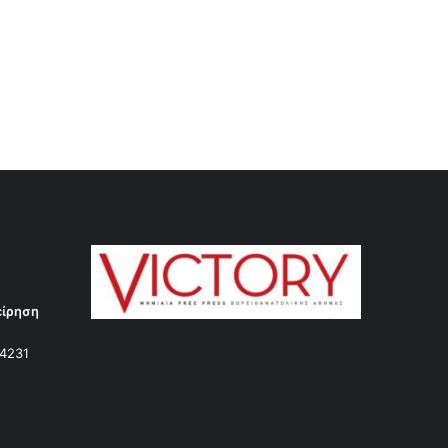
είρηση
14231