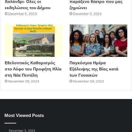
Χαλάνδρι- Ολες οι
παράξενο θέατρο που μας
εκδηλώσεις του Δήμου
ζημιώνει
December 5, 2023
December 3, 2023
Εθελοντικός Καθαρισμός
Παγκόσμια Ημέρα
στο Λόφο του Προφήτη Ηλία
Εξάλειψης της Βίας κατά
στη Νέα Πεντέλη
των Γυναικών
November 29, 2023
November 29, 2023
Most Viewed Posts
December 5, 2023